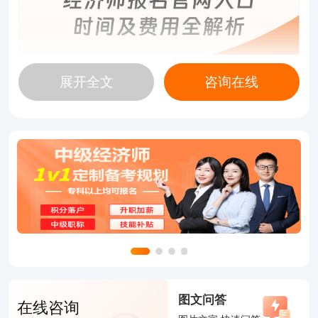
展开全文
咨询在线
二、经济师报名费用及注意事项
费用标准：各地差异较大。以中级为例：
常规区间：北京、广西等单科61元，两科122
元；福建、湖南单科91元，两科182元；西藏两科12
0元。附加收费：河北、广东另收10元报名费；部分
区域对补考生收取20元考务费。
缴费规则：
资格审核通过后24小时内完成支付，超时视为放
图文问答
在线咨询
弃；支持支付宝、微信、银联卡等多种方式；缴费成