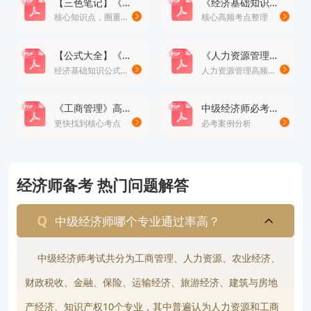
【三色笔记】《经济基础知识》· 修正版
《经济基础知识》高频考点总结100个
核心知识点，圈重点
核心高频考点整理
可点击【在线免费咨询】，提供1对1政策解读与备考
规划，包含2025年考纲变动分析、高频考点精讲及
【公式大全】《经济基础知识》公式
《人力资源管理》高频易错题
模拟题库服务。此外，学员可领取《经济基础知识必
经济基础知识公式大全
人力资源管理高频易错题
背口诀》《专业实务案例分析模板》等资料包，高效
《工商管理》高频考点
中级经济师必考案例分析题
突破备考瓶颈。
更快找到核心考点
必考案例分析
结语：2025年经济师考试机遇与挑战并存，考
生务必紧盯中国人事考试网通知，合理规划报考节
经济师备考 热门问题解答
奏。高顿经济师团队全程护航，助力考生顺利取证，
冲刺职业进阶！
中级经济师哪个专业通过率高？
版权声明：本条内容自发布之日起，有效期为一个月。凡本网站注
中级经济师考试共分为工商管理、人力资源、农业经济、
明“来源高顿教育”或“来源高顿网校”或“来源高顿”的所有作品，均为本
网站合法拥有版权的作品，未经本网站授权，任何媒体、网站、个人
财政税收、金融、保险、运输经济、旅游经济、建筑与房地
报告编号：NO.20231022*****
不得转载、链接、转帖或以其他方式使用。 经本网站合法授权的，应
产经济、知识产权10个专业，其中普遍认为人力资源和工商
在授权范围内使用，且使用时必须注明“来源高顿教育”或“来源高顿网