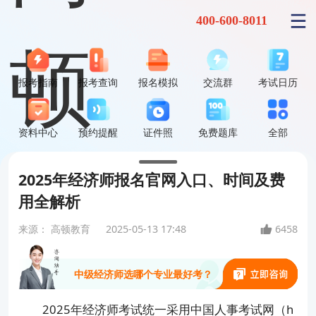
400-600-8011
报考指南
报考查询
报名模拟
交流群
考试日历
资料中心
预约提醒
证件照
免费题库
全部
2025年经济师报名官网入口、时间及费
中级经济师到底难不难？
用全解析
来源：
高顿教育
2025-05-13 17:48
6458
能升职加薪、评职称、领补贴吗？
中级经济师选哪个专业最好考？
2025年经济师考试统一采用中国人事考试网（h