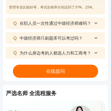
校”或“来源高顿”，并不得对作品中出现的“高顿”字样进行删减、替换
经济师报名注意事项有哪些
管理专业比较好考，考试合格率分别达到了37%、25%。
等。违反上述声明者，本网站将依法追究其法律责任。 本网站的部分
资料转载自互联网，均尽力标明作者和出处。本网站转载的目的在于
【问题分析】您好，您所提出的是经济师报名相关的问题
传递更多信息，并不意味着赞同其观点或证实其描述，本网站不对其
在职人员一次性通过中级经济师难吗？
【解决方案】建议新用户在经济师考试报名年开始前就前往“中国人事考试网”的“网上报名”入口进行账户注册；一定要确保自己填写的身份证号、姓名、邮箱和手机号码是完整且准确的，这关系到整个报考过程的顺利进行
真实性负责。 如您认为本网站刊载作品涉及版权等问题，请与本网站
联系(邮箱fawu@gaodun.com，电话：021-31587497)，本网站核实
中级经济师只刷题库可以考过吗？
查看完整报告
确认后会尽快予以处理。
为什么身边考的人都选人力和工商考？
在线提问
严选名师 全流程服务