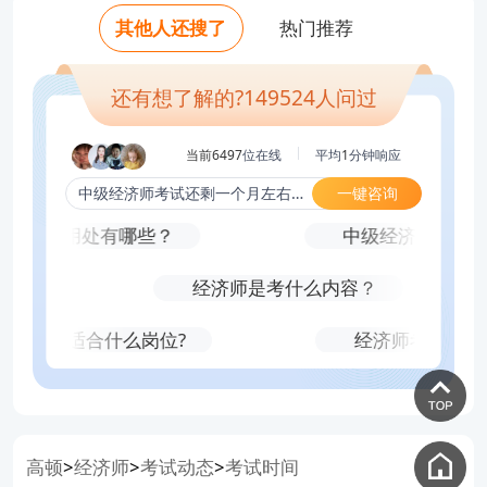
老师好，中级经济师挂证一年多少钱，怎
少钱？
老师好，中级经济师通过率排名？真实考
老师好，中级经济师考试难吗？哪个科目
其他人还搜了
热门推荐
老师好，自学几个月能考中级经济师？
么操作？
试难度？
老师好，中级经济师只刷题库可以考过
老师好，2-3个月备考来得及吗？需要什么
专业最简单？
老师好，中级经济师通过率排名？真实考
老师好，中级经济师专业怎么选？
资料？
吗？
老师好，为什么身边考的人都选人力和工
试难度？
还有想了解的?
149524
人问过
老师好，2-3个月备考来得及吗？需要什么
商考？
资料？
当前6497
位在线
平均
1
分钟响应
一键咨询
中级经济师考试还剩一个月左右，该怎么复习？
高吗？用处有哪些？
中级经济师需要几
？
经济师是考什么内容？
税收专业适合什么岗位?
经济师考试有补
高顿
经济师
考试动态
考试时间
>
>
>