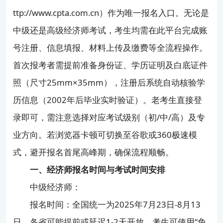
上班族怎么高效备考？
ttp://www.cpta.com.cn）作为唯一报名入口。无论是
中级还是高级经济师考试，考生均需在此平台完成账
考过之后怎么领证、怎么评职称？
号注册、信息填报、材料上传及缴费等全流程操作。
首次报考者需提前准备身份证、学历证明及白底证件
照（尺寸25mm×35mm），注册后系统自动核验学
历信息（2002年后毕业实时验证）。老考生直接登
录即可，需注意选择对应考试级别（初/中/高）及专
业方向。若浏览器卡顿可切换至谷歌或360极速模
式，避开报名首尾高峰期，确保流程顺畅。
一、经济师报名时间与考试时间安排
中级经济师：
报名时间：全国统一为2025年7月23日-8月13
日，各省可能提前或延迟1-2天开放。考生可使用“免