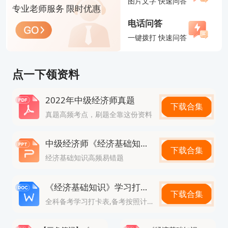
图片文字 快速问答
专业老师服务 限时优惠
功后不予退费（不可抗力除外）。
电话问答
发票申请：考生可于缴费完成后30天内登录系统
一键拨打 快速问答
下载电子发票，单位或个人抬头均可开具，需准确填
写纳税人识别号及邮箱。
点一下领资料
三、报考政策答疑与备考助力服务
2022年中级经济师真题
常见问题：
下载合集
真题高频考点，刷题全靠这份资料
报名卡顿：建议错峰登录或更换浏览器，优先上
午9-11点操作；材料不全：提前备好学历认证报告、
中级经济师《经济基础知识》高频易错题
下载合集
工作证明（需加盖公章），在线核验未过者需线下提
经济基础知识高频易错题
交；代缴费用：允许他人代缴，需确保考生信息准
《经济基础知识》学习打卡表
确，保留支付凭证备查。
下载合集
全科备考学习打卡表,备考按照计划走
高顿专属服务：
若对报考条件、材料审核或专业选择存在疑问，