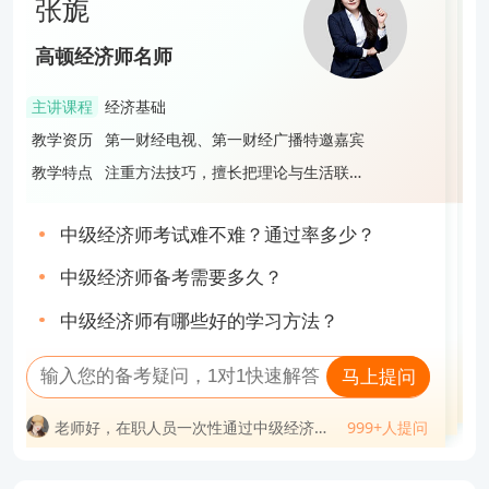
张旎
段飞飞
蔡雨宏
张旎
高顿经济师名师
高顿经济师名师
高顿经济师名师
高顿经济师名师
主讲课程
经济基础
主讲课程
工商管理
主讲课程
财政税收
主讲课程
经济基础
教学资历
第一财经电视、第一财经广播特邀嘉宾
教学资历
985管理学硕士，中级经济师，中级会计
教学资历
拥有8年教育培训经验，打造多款财经证
教学资历
第一财经电视、第一财经广播特邀嘉宾
持证人
书培训课程，服务超过3万名学员
教学特点
注重方法技巧，擅长把理论与生活联
教学特点
旁征博引，语言风趣，深受学生好评
教学特点
授课风格轻松明快，逻辑性强，善于激
教学特点
注重方法技巧，擅长把理论与生活联
系，寓教于乐
励学员，帮助学员使巧劲、高效备考通
系，寓教于乐
关
中级经济师考试难不难？通过率多少？
中级经济师先学哪一门？附3点实用学习建
中级经济师证难不难考？值得考吗？
中级经济师考试难不难？通过率多少？
议！
中级经济师备考需要多久？
经济师是不是中级职称？
2023中级经济师一个月备考攻略，速速查
中级经济师备考需要多久？
中级经济师有哪些好的学习方法？
收！
高级经济师非全日制大专能报考吗？
2023中级经济师经济基础大纲变化有哪些
中级经济师有哪些好的学习方法？
马上提问
马上提问
马上提问
马上提问
老师好，在职人员一次性通过中级经济师
999+人提问
老师好，中级经济师考试必须一次性过两
999+人提问
问
老师好，38岁才开始考中级经济师会不会
999+人提问
难吗？
老师好，在职人员一次性通过中级经济师
999+人提问
老师好，中级经济师可以挂靠吗？一年多
科吗？
老师好，中级经济师一次性通过率高不
太迟？
少钱？
难吗？
老师好，考中级经济师需要什么学历？要
老师好，中级经济师考试难吗？哪个科目
高？
老师好，中级经济师可以挂靠吗？一年多
老师好，2023年中级经济师买什么资料？
多少工作年限？
专业最简单？