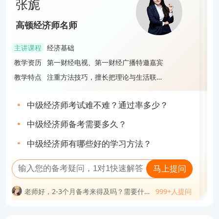
张旎
段飞飞
蔡雨宏
张旎
高顿经济师名师
高顿经济师名师
高顿经济师名师
高顿经济师名师
主讲课程
经济基础
主讲课程
工商管理
主讲课程
财政税收
主讲课程
经济基础
教学资历
第一财经电视、第一财经广播特邀嘉宾
教学资历
985管理学硕士，中级经济师，中级会计
教学资历
拥有8年教育培训经验，打造多款财经证
教学资历
第一财经电视、第一财经广播特邀嘉宾
持证人
书培训课程，服务超过3万名学员
教学特点
注重方法技巧，擅长把理论与生活联
教学特点
旁征博引，语言风趣，深受学生好评
教学特点
授课风格轻松明快，逻辑性强，善于激
教学特点
注重方法技巧，擅长把理论与生活联
系，寓教于乐
励学员，帮助学员使巧劲、高效备考通
系，寓教于乐
关
中级经济师考试难不难？通过率多少？
中级经济师先学哪一门？附3点实用学习建
中级经济师证难不难考？值得考吗？
中级经济师考试难不难？通过率多少？
议！
中级经济师备考需要多久？
经济师是不是中级职称？
2023中级经济师一个月备考攻略，速速查
中级经济师备考需要多久？
中级经济师有哪些好的学习方法？
收！
高级经济师非全日制大专能报考吗？
2023中级经济师经济基础大纲变化有哪些
中级经济师有哪些好的学习方法？
马上提问
马上提问
马上提问
马上提问
老师好，2-3个月备考来得及吗？需要什么
999+人提问
老师好，中级经济师专业怎么选？
999+人提问
问
老师好，为什么身边考的人都选人力和工
999+人提问
资料？
老师好，2-3个月备考来得及吗？需要什么
999+人提问
老师好，在职人员一次性通过中级经济师
老师好，中级经济师考试必须一次性过两
商考？
难吗？
资料？
老师好，38岁才开始考中级经济师会不会
老师好，中级经济师可以挂靠吗？一年多
科吗？
老师好，在职人员一次性通过中级经济师
老师好，中级经济师一次性通过率高不
太迟？
少钱？