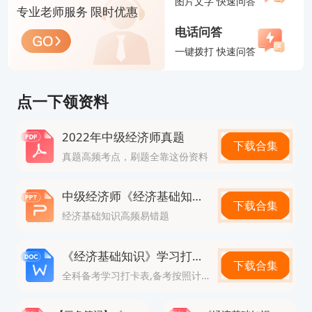
图片文字 快速问答
前熟悉考场路线。
专业老师服务 限时优惠
电话问答
以上就是【中级经济师多少分及格？全国统一标
一键拨打 快速问答
准！】的全部内容，想要了解更多
中级经济师报考知
识
，欢迎前往
高顿经济师网站首页
！
点一下领资料
版权声明：本条内容自发布之日起，有效期为一个月。凡本网站注
明“来源高顿教育”或“来源高顿网校”或“来源高顿”的所有作品，均为本
2022年中级经济师真题
网站合法拥有版权的作品，未经本网站授权，任何媒体、网站、个人
下载合集
报告编号：NO.20231022*****
真题高频考点，刷题全靠这份资料
不得转载、链接、转帖或以其他方式使用。 经本网站合法授权的，应
在授权范围内使用，且使用时必须注明“来源高顿教育”或“来源高顿网
校”或“来源高顿”，并不得对作品中出现的“高顿”字样进行删减、替换
经济师报名注意事项有哪些
中级经济师《经济基础知识》高频易错题
下载合集
等。违反上述声明者，本网站将依法追究其法律责任。 本网站的部分
经济基础知识高频易错题
资料转载自互联网，均尽力标明作者和出处。本网站转载的目的在于
【问题分析】您好，您所提出的是经济师报名相关的问题
传递更多信息，并不意味着赞同其观点或证实其描述，本网站不对其
【解决方案】建议新用户在经济师考试报名年开始前就前往“中国人事考试网”的“网上报名”入口进行账户注册；一定要确保自己填写的身份证号、姓名、邮箱和手机号码是完整且准确的，这关系到整个报考过程的顺利进行
《经济基础知识》学习打卡表
真实性负责。 如您认为本网站刊载作品涉及版权等问题，请与本网站
下载合集
联系(邮箱fawu@gaodun.com，电话：021-31587497)，本网站核实
全科备考学习打卡表,备考按照计划走
查看完整报告
确认后会尽快予以处理。