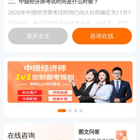
二、中级经济师考试时间是什么时候？
2026年中级经济师考试时间已由人社部确定为11月7
日与8日，考试采用电子化机考形式，分两天、共四
个批次进行。每天的上午和下午各安排一个批次，每
展开全文
咨询在线
个批次内连续考两科。具体时间安排为：上午8:30-1
0:00考《经济基础知识》，10:40-12:10考《专业知
识和实务》；下午14:00-15:30考《经济基础知
识》，16:10-17:40考《专业知识和实务》。每科考
试时长90分钟，两科间隔40分钟。
考生具体参加哪一天的哪一个批次考试，是由报名系
统随机分配的，个人无法主动选择。因此，务必以准
考证上打印的准确时间、地点为准。建议考生在考前
图文问答
一周左右及时登录中国人事考试网打印准考证，并提
在线咨询