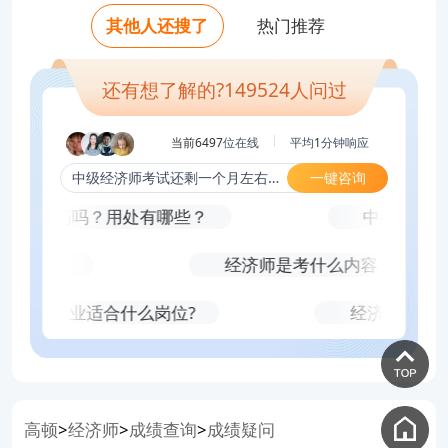
老师好，考中级经济师需要什么学历？要
难吗？
老师好，中级经济师考试难吗？哪个科目
高？
老师好，中级经济师可以挂靠吗？一年多
其他人还搜了
热门推荐
老师好，2023年中级经济师买什么资料？
多少工作年限？
专业最简单？
老师好，中级经济师挂证一年多少钱，怎
老师好，中级经济师通过率排名？真实考
少钱？
老师好，中级经济师考试难吗？哪个科目
老师好，自学几个月能考中级经济师？
试难度？
么操作？
老师好，中级经济师只刷题库可以考过
专业最简单？
还有想了解的?
149524
人问过
老师好，中级经济师通过率排名？真实考
吗？
试难度？
当前6497
位在线
平均
1
分钟响应
一键咨询
中级经济师考试还剩一个月左右，该怎么复习？
含金量高吗？用处有哪些？
中级经济师
期多久？
经济师是考什么内容？
政税收专业适合什么岗位?
经济师考试有
高顿
经济师
成绩查询
成绩疑问
>
>
>