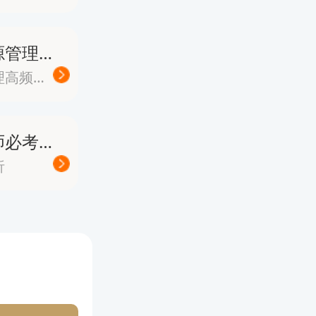
《人力资源管理》高频易错题
人力资源管理高频易错题
节奏相对
中级经济师必考案例分析题
析
考试体系
业”之