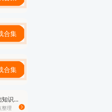
酬体系、
载合集
多知识与
载合集
《经济基础知识》高频考点总结100个
点整理