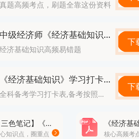
真题高频考点，刷题全靠这份资料
上手。
容主要围绕招聘配置、绩效管理、薪
中级经济师《经济基础知识》高频易错题
下
系以及人力资源规划等方面展开，很
经济基础知识高频易错题
作联系紧密，理解起来相对轻松。
《经济基础知识》学习打卡表
下
群：
全科备考学习打卡表,备考按照计划走
景考生
【三色笔记】《经济基础知识》· 修正版
人员
心知识点，圈重点
核心高频考