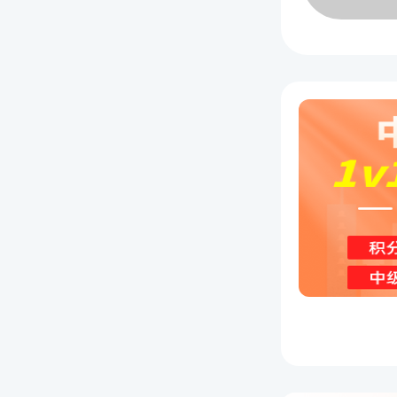
工商管
一，也是
该专业
忆，涉
点。整
例分析
适合人