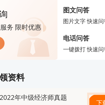
础的首次报考人员
图文问答
询
限的在职考生
图片文字 快速问
服务 限时优惠
政、运营、管理类工作的人员
电话问答
标是尽快拿证，工商管理通常是比较
一键拨打 快速问
力资源管理：偏文科方向，学习压力较
领资料
源管理专业的特点是理论内容较多，
2022年中级经济师真题
计算，因此对于不擅长数学或计算的
下