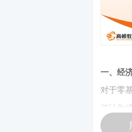
一、经
对于零
被认为
1、工