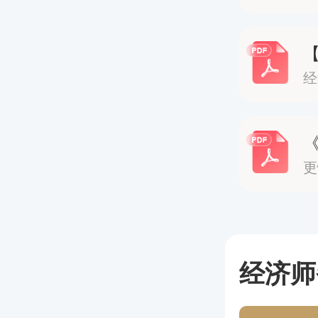
计算能
想提升
整体来
轻松。
更
3、知
知识产
还比较简
经济师
一。