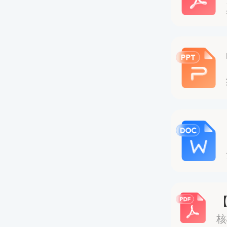
更容易
考试内
劳动关
实际工
适合人
文科背
HR从业
核