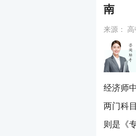
南
来源：
高
经济师
两门科
则是《