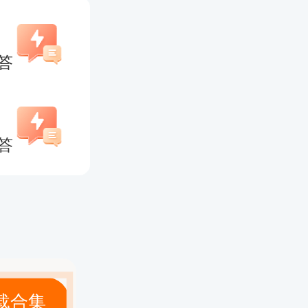
答
稳妥的选
答
小
几乎不涉
考生来说
载合集