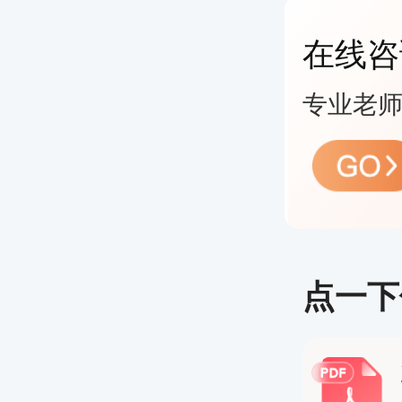
没有基
在线咨
时间有
专业老师
从事行
如果目
择。
2、人
点一下
人力资
及复杂