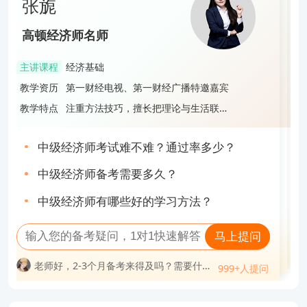
张旎
段飞飞
蔡雨宏
张旎
高顿经济师名师
高顿经济师名师
高顿经济师名师
高顿经济师名师
主讲课程
经济基础
主讲课程
工商管理
主讲课程
财政税收
主讲课程
经济基础
教学资历
第一财经电视、第一财经广播特邀嘉宾
教学资历
985管理学硕士，中级经济师，中级会计
教学资历
拥有8年教育培训经验，打造多款财经证
教学资历
第一财经电视、第一财经广播特邀嘉宾
持证人
书培训课程，服务超过3万名学员
教学特点
注重方法技巧，擅长把理论与生活联
教学特点
旁征博引，语言风趣，深受学生好评
教学特点
授课风格轻松明快，逻辑性强，善于激
教学特点
注重方法技巧，擅长把理论与生活联
系，寓教于乐
励学员，帮助学员使巧劲、高效备考通
系，寓教于乐
关
中级经济师考试难不难？通过率多少？
中级经济师先学哪一门？附3点实用学习建
中级经济师证难不难考？值得考吗？
中级经济师考试难不难？通过率多少？
议！
中级经济师备考需要多久？
经济师是不是中级职称？
2023中级经济师一个月备考攻略，速速查
中级经济师备考需要多久？
中级经济师有哪些好的学习方法？
收！
高级经济师非全日制大专能报考吗？
2023中级经济师经济基础大纲变化有哪些
中级经济师有哪些好的学习方法？
马上提问
马上提问
马上提问
马上提问
老师好，2-3个月备考来得及吗？需要什么
老师好，中级经济师专业怎么选？
999+人提问
老师好，为什么身边考的人都选人力和工
资料？
老师好，2-3个月备考来得及吗？需要什么
999+人提问
老师好，在职人员一次性通过中级经济师
问
999+人提问
商考？
老师好，中级经济师考试必须一次性过两
999+人提问
资料？
难吗？
老师好，38岁才开始考中级经济师会不会
老师好，中级经济师可以挂靠吗？一年多
老师好，在职人员一次性通过中级经济师
科吗？
老师好，中级经济师一次性通过率高不
太迟？
少钱？
老师好，考中级经济师需要什么学历？要
难吗？
老师好，中级经济师考试难吗？哪个科目
高？
老师好，中级经济师可以挂靠吗？一年多