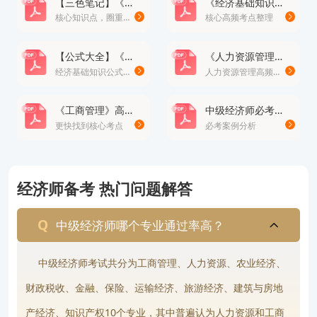
【三色笔记】《经济基础知识》· 修正版
《经济基础知识》高频考点总结100个
核心知识点，圈重点
核心高频考点整理
师报考知识
，欢迎前往
高顿经济师网站首页
！
版权声明：本条内容自发布之日起，有效期为一个月。凡本网站注
【公式大全】《经济基础知识》公式
《人力资源管理》高频易错题
明“来源高顿教育”或“来源高顿网校”或“来源高顿”的所有作品，均为本
经济基础知识公式大全
人力资源管理高频易错题
网站合法拥有版权的作品，未经本网站授权，任何媒体、网站、个人
报告编号：NO.20231022*****
不得转载、链接、转帖或以其他方式使用。 经本网站合法授权的，应
《工商管理》高频考点
中级经济师必考案例分析题
在授权范围内使用，且使用时必须注明“来源高顿教育”或“来源高顿网
更快找到核心考点
必考案例分析
校”或“来源高顿”，并不得对作品中出现的“高顿”字样进行删减、替换
经济师报名注意事项有哪些
等。违反上述声明者，本网站将依法追究其法律责任。 本网站的部分
资料转载自互联网，均尽力标明作者和出处。本网站转载的目的在于
【问题分析】您好，您所提出的是经济师报名相关的问题
传递更多信息，并不意味着赞同其观点或证实其描述，本网站不对其
经济师备考 热门问题解答
【解决方案】建议新用户在经济师考试报名年开始前就前往“中国人事考试网”的“网上报名”入口进行账户注册；一定要确保自己填写的身份证号、姓名、邮箱和手机号码是完整且准确的，这关系到整个报考过程的顺利进行
真实性负责。 如您认为本网站刊载作品涉及版权等问题，请与本网站
联系(邮箱fawu@gaodun.com，电话：021-31587497)，本网站核实
中级经济师哪个专业通过率高？
查看完整报告
确认后会尽快予以处理。
中级经济师考试共分为工商管理、人力资源、农业经济、
财政税收、金融、保险、运输经济、旅游经济、建筑与房地
产经济、知识产权10个专业，其中普遍认为人力资源和工商