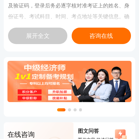
及验证码，登录后务必逐字核对准考证上的姓名、身
份证号、考试科目、时间、考点地址等关键信息。确
认无误后，点击下载并使用A4纸打印。建议直接选
展开全文
咨询在线
择“另存为PDF”，保存电子版至手机和邮箱，以备不
时之需。
二、中级经济师准考证需要打印彩色的吗？
不需要彩色打印，黑白打印完全有效。官方对颜色没
有强制要求，但必须保证打印出的内容（尤其是照
片、姓名、条形码）清晰可辨，不能有模糊、歪斜或
缺失的情况。除了颜色，还有几点需要特别留意：
1.纸张与备份：务必使用标准A4纸打印，黑白或彩色
均可。强烈建议至少打印2-3份纸质版，分开存放在
图文问答
在线咨询
不同地方（如文件袋、背包夹层），以防丢失或污