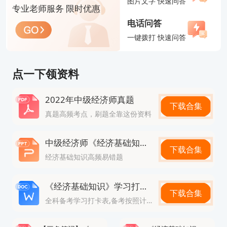
图片文字 快速问答
专业老师服务 限时优惠
损。
电话问答
2.信息核对：打印后若发现个人信息（如姓名、身份
一键拨打 快速问答
证号）有误，必须立即联系当地人事考试机构申请更
正，否则将无法进入考场。
点一下领资料
3.遗失处理：如果在打印通道关闭前丢失，可重新登
2022年中级经济师真题
录官网下载打印；若通道已关闭，可凭保存的PDF电
下载合集
真题高频考点，刷题全靠这份资料
子版到打印店应急打印。若既无电子版也无法补打，
需尽快联系当地考试机构咨询解决方案。
中级经济师《经济基础知识》高频易错题
下载合集
4.避开高峰：打印首日（预计10月下旬）的上午10点
经济基础知识高频易错题
至下午2点是高峰期，系统可能拥堵，建议错峰操
《经济基础知识》学习打卡表
作。
下载合集
全科备考学习打卡表,备考按照计划走
以上就是【中级经济师准考证打印入口官网是什么？
附详细流程！】的全部内容，想要了解更多
中级经济