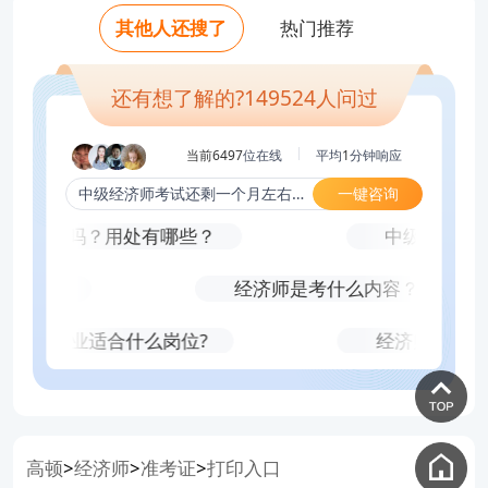
老师好，2023年中级经济师买什么资料？
多少工作年限？
专业最简单？
老师好，中级经济师挂证一年多少钱，怎
老师好，中级经济师通过率排名？真实考
少钱？
其他人还搜了
热门推荐
老师好，中级经济师考试难吗？哪个科目
老师好，自学几个月能考中级经济师？
试难度？
么操作？
老师好，中级经济师只刷题库可以考过
专业最简单？
老师好，中级经济师通过率排名？真实考
吗？
还有想了解的?
149524
人问过
试难度？
当前6497
位在线
平均
1
分钟响应
一键咨询
中级经济师考试还剩一个月左右，该怎么复习？
含金量高吗？用处有哪些？
中级经济师需
多久？
经济师是考什么内容？
政税收专业适合什么岗位?
经济师考试有
高顿
经济师
准考证
打印入口
>
>
>