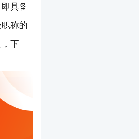
，即具备
级职称的
任，下