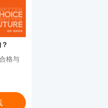
的？
试合格与
线
条件之