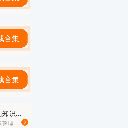
》。
达到84
载合集
位有相应
载合集
过后，即
《经济基础知识》高频考点总结100个
排？
点整理