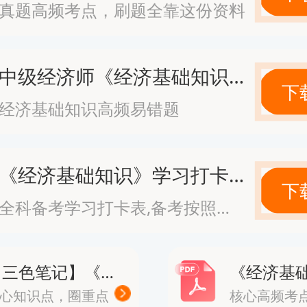
真题高频考点，刷题全靠这份资料
经济基础知识》与《专业知识与实务
书：两个科目在连续两个考试年度内均
中级经济师《经济基础知识》高频易错题
下
合格，由人社部颁发证书。
经济基础知识高频易错题
任：取得证书后，无需评审。若本单
《经济基础知识》学习打卡表
下
位空缺，向单位申请聘任，经审核通
全科备考学习打卡表,备考按照计划走
兑现中级经济师职称待遇。
【三色笔记】《经济基础知识》· 修正版
26年中级经济师职称评定时间怎么安
心知识点，圈重点
核心高频考