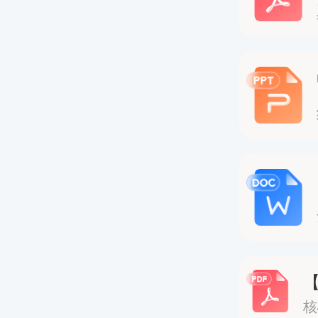
目为《
获取证
分，即
单位聘
中级岗
可正式
二、20
核