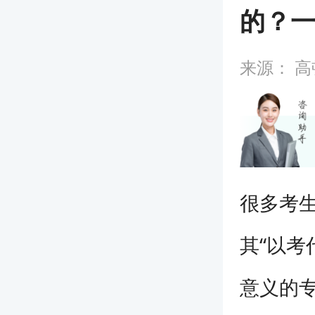
的？
来源：
高
很多考
其“以考
意义的