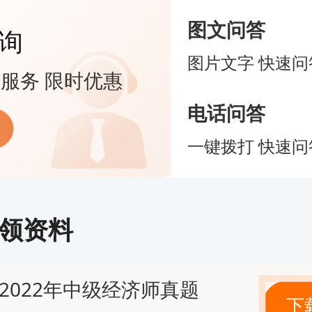
位，从事相关专业工作满1年。
图文问答
询
士学位，可直接报考，无工作年限要
图片文字 快速问
服务 限时优惠
历须为国家承认，工作年限计算截止到
电话问答
31日。
一键拨打 快速问
与聘任流程（第二步流程）
：登录中国人事考试网，在2026年7
领资料
报名与缴费。
2022年中级经济师真题
：2026年11月初参加全国统一机
下