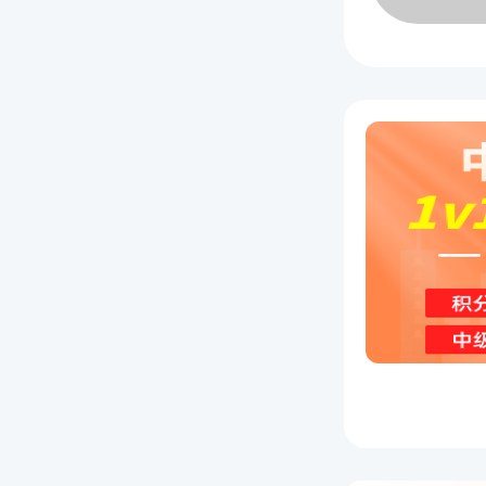
一：
高中毕
业工作满
大学专
大学本
第二学
年。