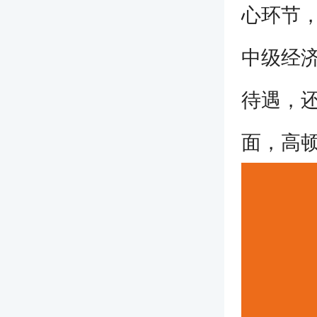
心环节
中级经
待遇，
面，高