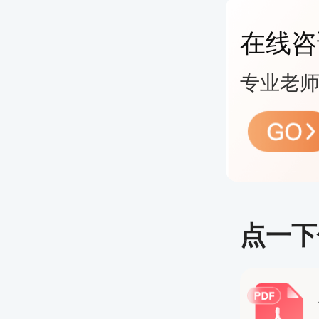
硕士学
在线咨
具备博
专业老师
注意：学
年12月
2.考试
报名考试
点一下
成网上
参加考试