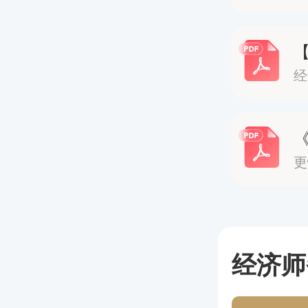
中级经济
任展开，
1.考试
网上报名
更
切勿错
准考证打印
登录报
经济师
全国统考