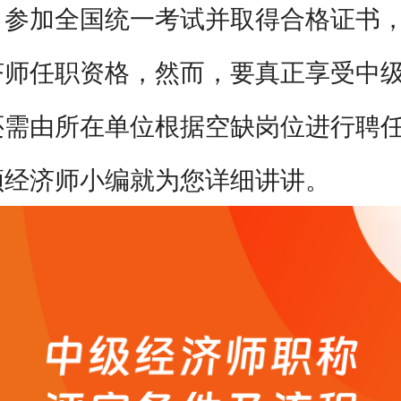
，参加全国统一考试并取得合格证书
考过之后怎么领证、怎么评职称？
济师任职资格，然而，要真正享受中
还需由所在单位根据空缺岗位进行聘
顿经济师小编就为您详细讲讲。