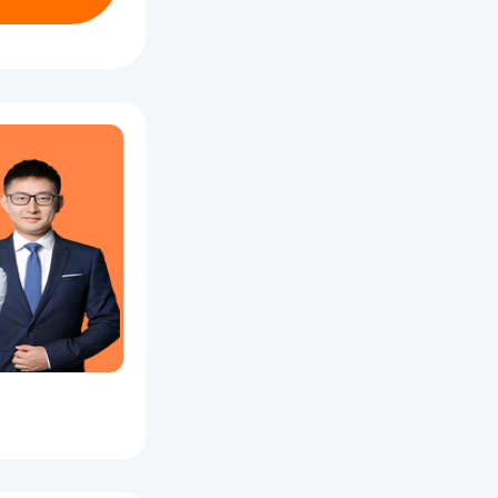
事相关专
满4年。
工作满2