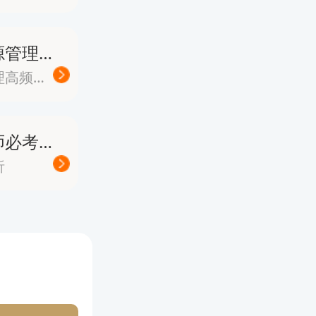
考试和聘
下：
《人力资源管理》高频易错题
人力资源管理高频易错题
有差异，
中级经济师必考案例分析题
析
7:00，