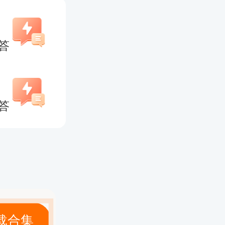
求。
答
2026
答
-8月完
考，考试科
载合集