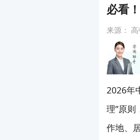
必看
来源：
高
2026
理”原
作地、