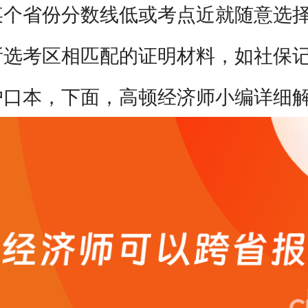
某个省份分数线低或考点近就随意选
上班族怎么高效备考？
所选考区相匹配的证明材料，如社保
户口本，下面，高顿经济师小编详细
考过之后怎么领证、怎么评职称？