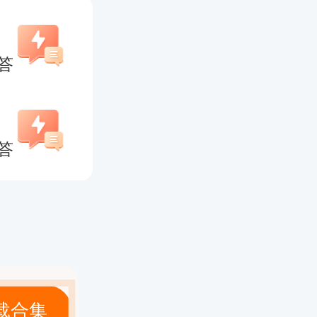
求更为严
需持有有
答
累计缴纳
考生，务
答
，确认自
么？
报名窗口
载合集