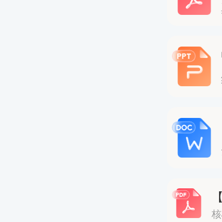
期为7月
错过将
1.账号
cpta
方“照片
学历、
验。
核