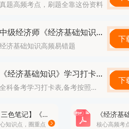
真题高频考点，刷题全靠这份资料
22日-8月12日，请务必牢记这个时
无法补报。报名流程主要分为以下几
中级经济师《经济基础知识》高频易错题
下
注册与信息完善：登录中国人事考试网
经济基础知识高频易错题
.com.cn），新用户需先完成注册，并
《经济基础知识》学习打卡表
下
审核工具”处理的白底1寸证件照。随
全科备考学习打卡表,备考按照计划走
学位、工作经历等信息，确保系统能
【三色笔记】《经济基础知识》· 修正版
心知识点，圈重点
核心高频考