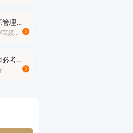
业技术资
选择您的
《人力资源管理》高频易错题
人力资源管理高频易错题
信息、报
中级经济师必考案例分析题
析
，签署电
核验未通
。
7月2日1