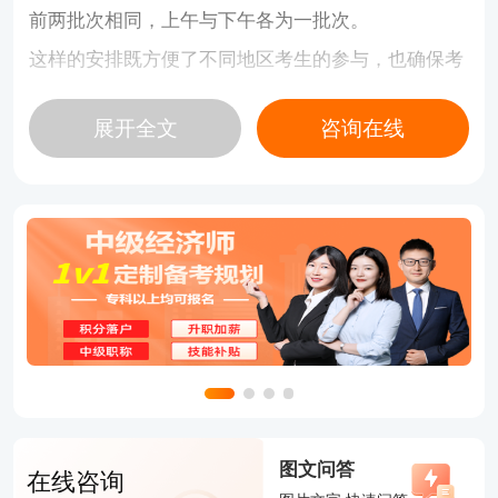
前两批次相同，上午与下午各为一批次。
这样的安排既方便了不同地区考生的参与，也确保考
务管理更加科学规范。对于考生来说，合理选择批次
展开全文
咨询在线
和提前熟悉机考流程，将有助于发挥最佳水平。
二、2026年中级经济师考试难度怎么样？
从历年考试趋势来看，2026年中级经济师考试整体
难度稳中略升，不会出现大幅跳跃。考纲和教材框架
基本保持稳定，仅在内容上新增了新质生产力、数字
经济等当前经济热点，同时对相关法规进行了微调。
具体来看：
1.考查重点保持稳定：核心知识点仍是教材内容，强
调基础与实务结合。
图文问答
在线咨询
2.题目形式更注重灵活应用：多选题干扰项设计更加