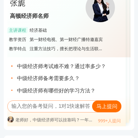
张旎
报告编号：NO.20231022*****
段飞飞
不得转载、链接、转帖或以其他方式使用。 经本网站合法授权的，应
蔡雨宏
张旎
在授权范围内使用，且使用时必须注明“来源高顿教育”或“来源高顿网
高顿经济师名师
高顿经济师名师
校”或“来源高顿”，并不得对作品中出现的“高顿”字样进行删减、替换
高顿经济师名师
经济师报名注意事项有哪些
高顿经济师名师
等。违反上述声明者，本网站将依法追究其法律责任。 本网站的部分
主讲课程
经济基础
主讲课程
工商管理
主讲课程
财政税收
资料转载自互联网，均尽力标明作者和出处。本网站转载的目的在于
主讲课程
经济基础
【问题分析】您好，您所提出的是经济师报名相关的问题
教学资历
第一财经电视、第一财经广播特邀嘉宾
教学资历
985管理学硕士，中级经济师，中级会计
传递更多信息，并不意味着赞同其观点或证实其描述，本网站不对其
教学资历
拥有8年教育培训经验，打造多款财经证
教学资历
第一财经电视、第一财经广播特邀嘉宾
【解决方案】建议新用户在经济师考试报名年开始前就前往“中国人事考试网”的“网上报名”入口进行账户注册；一定要确保自己填写的身份证号、姓名、邮箱和手机号码是完整且准确的，这关系到整个报考过程的顺利进行
持证人
书培训课程，服务超过3万名学员
真实性负责。 如您认为本网站刊载作品涉及版权等问题，请与本网站
教学特点
注重方法技巧，擅长把理论与生活联
教学特点
旁征博引，语言风趣，深受学生好评
教学特点
授课风格轻松明快，逻辑性强，善于激
教学特点
注重方法技巧，擅长把理论与生活联
联系(邮箱fawu@gaodun.com，电话：021-31587497)，本网站核实
系，寓教于乐
励学员，帮助学员使巧劲、高效备考通
系，寓教于乐
关
查看完整报告
确认后会尽快予以处理。
中级经济师考试难不难？通过率多少？
中级经济师先学哪一门？附3点实用学习建
中级经济师证难不难考？值得考吗？
中级经济师考试难不难？通过率多少？
议！
中级经济师备考需要多久？
经济师是不是中级职称？
2023中级经济师一个月备考攻略，速速查
中级经济师备考需要多久？
中级经济师有哪些好的学习方法？
收！
高级经济师非全日制大专能报考吗？
2023中级经济师经济基础大纲变化有哪些
中级经济师有哪些好的学习方法？
马上提问
马上提问
马上提问
马上提问
老师好，中级经济师可以挂靠吗？一年多
老师好，中级经济师一次性通过率高不
999+人提问
老师好，考中级经济师需要什么学历？要
少钱？
老师好，中级经济师可以挂靠吗？一年多
999+人提问
老师好，中级经济师考试难吗？哪个科目
高？
问
999+人提问
多少工作年限？
老师好，2023年中级经济师买什么资料？
999+人提问
少钱？
专业最简单？
老师好，中级经济师挂证一年多少钱，怎
老师好，中级经济师通过率排名？真实考
老师好，中级经济师考试难吗？哪个科目
老师好，自学几个月能考中级经济师？
么操作？
试难度？
老师好，中级经济师只刷题库可以考过
专业最简单？
老师好，2-3个月备考来得及吗？需要什么
老师好，中级经济师通过率排名？真实考