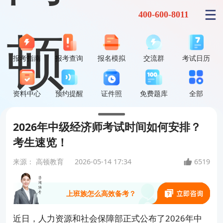
400-600-8011
报考指南
报考查询
报名模拟
交流群
考试日历
中级经济师到底难不难？
资料中心
预约提醒
证件照
免费题库
全部
能升职加薪、评职称、领补贴吗？
2026年中级经济师考试时间如何安排？
考生速览！
中级经济师选哪个专业最好考？
来源：
高顿教育
2026-05-14 17:34
6519
上班族怎么高效备考？
考过之后怎么领证、怎么评职称？
近日，人力资源和社会保障部正式公布了2026年中