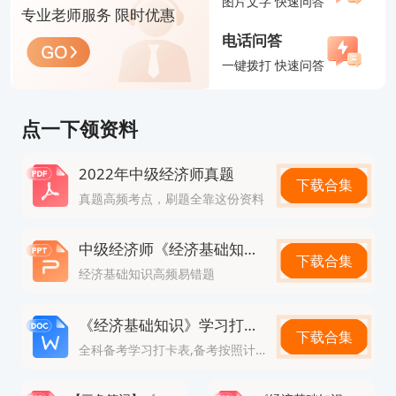
图片文字 快速问答
专业老师服务 限时优惠
隐蔽，考生需要在理解概念的基础上进行判断。
电话问答
3.冷门知识点占比略增：增加部分案例或新兴领域题
一键拨打 快速问答
目，但题目深度未超出考试大纲。
4.评分与合格标准不变：考试仍为机考客观题，合格
点一下领资料
分数线为84分，成绩实行两年滚动管理，政策未收
2022年中级经济师真题
紧。
下载合集
真题高频考点，刷题全靠这份资料
整体来看，考生只要按照教材复习、关注时政热点和
案例题目，就能有效应对考试难度的提升。
中级经济师《经济基础知识》高频易错题
下载合集
三、2026年中级经济师报名要注意什么？
经济基础知识高频易错题
对于准备报考的人员来说，关注2026年中级经济师
《经济基础知识》学习打卡表
报名时间至关重要。按照历年惯例，报名通常分为网
下载合集
全科备考学习打卡表,备考按照计划走
上注册与现场审核两个阶段：
1.网上报名：考生需在规定时间内登录人社部或各地