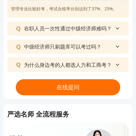
3.模拟机考练习：熟悉机考操作界面，避免因操作失
管理专业比较好考，考试合格率分别达到了37%、25%。
误影响考试成绩。
4.关注政策变化：及时查看人社部公告，确保报名与
在职人员一次性通过中级经济师难吗？
考试安排信息准确无误。
总之，掌握2026年中级经济师报名时间和考试安
中级经济师只刷题库可以考过吗？
排，提前制定科学备考计划，是顺利通过考试的关
键。希望考生合理安排时间、系统复习，顺利取得理
为什么身边考的人都选人力和工商考？
想成绩。
以上就是【2026年中级经济师考试时间如何安排？
在线提问
考生速览！】的全部内容，想要了解更多
中级经济师
报考知识
，欢迎前往
高顿经济师网站首页
！
严选名师 全流程服务
版权声明：本条内容自发布之日起，有效期为一个月。凡本网站注
明“来源高顿教育”或“来源高顿网校”或“来源高顿”的所有作品，均为本
网站合法拥有版权的作品，未经本网站授权，任何媒体、网站、个人