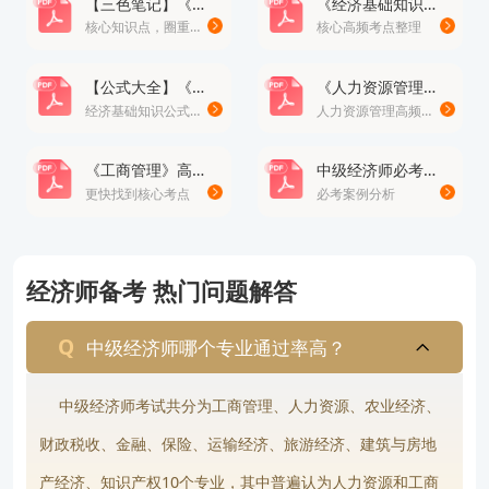
【三色笔记】《经济基础知识》· 修正版
《经济基础知识》高频考点总结100个
核心知识点，圈重点
核心高频考点整理
人事考试网进行信息填报、缴费，并选择考试科目与
考点。
【公式大全】《经济基础知识》公式
《人力资源管理》高频易错题
2.现场审核：部分地区需要在规定时间完成现场审
经济基础知识公式大全
人力资源管理高频易错题
核，包括学历、工作年限等资格确认。
《工商管理》高频考点
中级经济师必考案例分析题
建议考生密切关注各省人事考试中心官网发布的最新
更快找到核心考点
必考案例分析
公告，提前准备好身份证、学历证书、工作证明等资
料，以免错过报名窗口。
经济师备考 热门问题解答
备考建议
1.合理规划复习时间：建议考生根据批次安排，提前
中级经济师哪个专业通过率高？
制定详细复习计划。
中级经济师考试共分为工商管理、人力资源、农业经济、
2.强化重点与热点知识：结合教材和时政热点，掌握
财政税收、金融、保险、运输经济、旅游经济、建筑与房地
数字经济、新质生产力等内容。
产经济、知识产权10个专业，其中普遍认为人力资源和工商