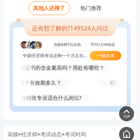
老师好，中级经济师专业怎么选？
吗？
资料？
老师好，为什么身边考的人都选人力和工
老师好，在职人员一次性通过中级经济师
试难度？
其他人还搜了
热门推荐
老师好，2-3个月备考来得及吗？需要什么
老师好，中级经济师考试必须一次性过两
难吗？
商考？
老师好，38岁才开始考中级经济师会不会
资料？
科吗？
老师好，在职人员一次性通过中级经济师
太迟？
还有想了解的?
149524
人问过
难吗？
当前6497
位在线
平均
1
分钟响应
一键咨询
中级经济师考试还剩一个月左右，该怎么复习？
中级经济师证书的含金量高吗？用处有哪些？
可以保留吗？有效期多久？
经济师是考什
经济师财政税收专业适合什么岗位?
经济
高顿
经济师
考试动态
考试时间
>
>
>