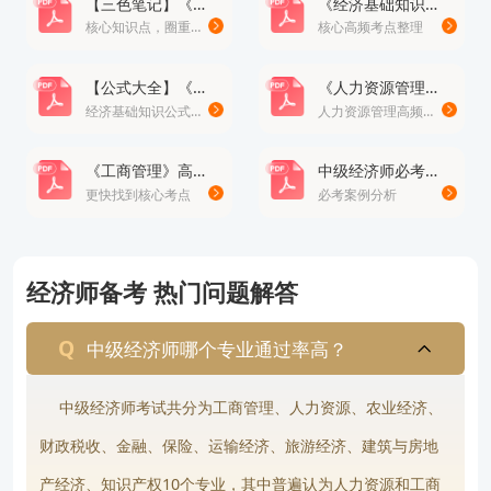
【三色笔记】《经济基础知识》· 修正版
《经济基础知识》高频考点总结100个
核心知识点，圈重点
核心高频考点整理
考生以及企业管理类岗位人员；人力资源管理则更偏
向记忆理解，适合人事管理相关从业者。
【公式大全】《经济基础知识》公式
《人力资源管理》高频易错题
金融专业计算题占比相对较高，对逻辑分析能力要求
经济基础知识公式大全
人力资源管理高频易错题
较强，适合银行、证券及金融行业人员。财政税收专
《工商管理》高频考点
中级经济师必考案例分析题
业则更加注重专业深度，对税务和财会基础要求较
更快找到核心考点
必考案例分析
高。
农业经济主要面向农业相关单位、农村金融机构以及
经济师备考 热门问题解答
农业研究领域人员；运输经济更适合从事铁路、公
路、民航、水运等交通运输行业的人群。
中级经济师哪个专业通过率高？
建筑与房地产经济涉及工程、房地产等领域内容，专
中级经济师考试共分为工商管理、人力资源、农业经济、
业性较强；旅游经济则与景区运营、酒店管理、旅行
财政税收、金融、保险、运输经济、旅游经济、建筑与房地
社业务等行业联系较紧密。
产经济、知识产权10个专业，其中普遍认为人力资源和工商