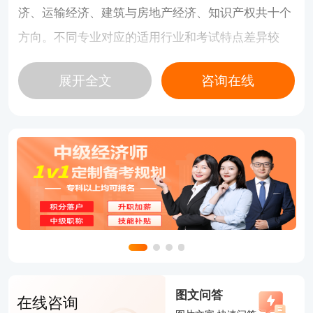
济、运输经济、建筑与房地产经济、知识产权共十个
方向。不同专业对应的适用行业和考试特点差异较
大。
展开全文
咨询在线
如果考生属于零基础，或者目前从事的是综合管理类
岗位，那么工商管理通常是热门选择。这个专业整体
理解难度不高，知识点分布相对均衡，计算题较少，
适合初次备考人群。
而人力资源管理近几年报考热度同样较高。该专业偏
记忆理解型，计算内容不多，整体考试难度相对稳
定，更适合从事人事、行政、招聘、培训等工作的考
生。
对于银行、证券、基金等行业人员来说，金融专业会
图文问答
在线咨询
更加对口。不过金融专业涉及较多计算和案例分析，