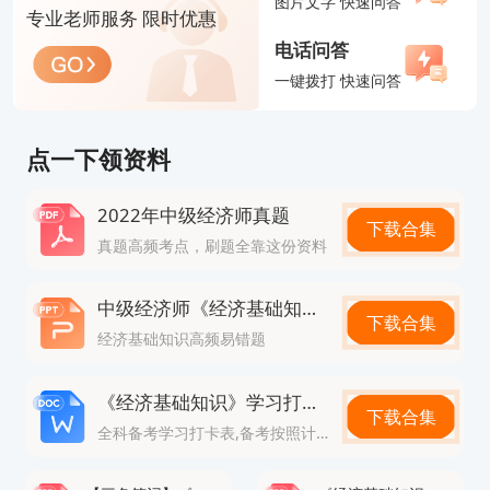
图片文字 快速问答
专业老师服务 限时优惠
对专业基础要求更高，适合有相关从业经验的人群。
电话问答
另外，财政税收专业专业性较强，涉及税务与财会知
一键拨打 快速问答
识较多，比较适合财务、会计以及税务相关岗位人员
报考。建筑与房地产经济则更适合建筑工程、房地产
点一下领资料
开发、造价管理等领域从业者。
2022年中级经济师真题
因此，考生在选择专业时，最好优先考虑自身工作内
下载合集
真题高频考点，刷题全靠这份资料
容和未来职业需求，而不是单纯追求“最容易”的专
业。
中级经济师《经济基础知识》高频易错题
下载合集
二、2026年中级经济师十大专业有哪些特点？
经济基础知识高频易错题
很多人在确定报考方向之前，都会提前了解各专业特
《经济基础知识》学习打卡表
点。不同专业的考试内容、学习难度以及适合人群都
下载合集
全科备考学习打卡表,备考按照计划走
存在明显区别。
工商管理整体偏基础，知识点容易理解，适合零基础