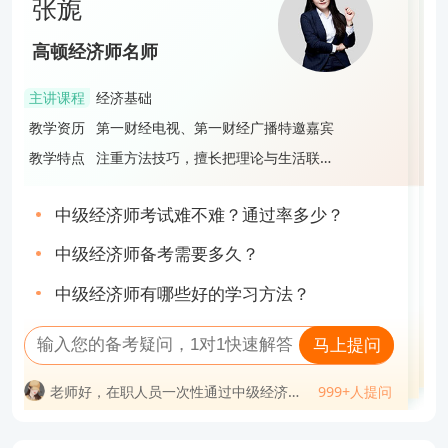
张旎
联系(邮箱fawu@gaodun.com，电话：021-31587497)，本网站核实
段飞飞
蔡雨宏
查看完整报告
确认后会尽快予以处理。
张旎
高顿经济师名师
高顿经济师名师
高顿经济师名师
高顿经济师名师
主讲课程
经济基础
主讲课程
工商管理
主讲课程
财政税收
主讲课程
经济基础
教学资历
第一财经电视、第一财经广播特邀嘉宾
教学资历
985管理学硕士，中级经济师，中级会计
教学资历
拥有8年教育培训经验，打造多款财经证
教学资历
第一财经电视、第一财经广播特邀嘉宾
持证人
书培训课程，服务超过3万名学员
教学特点
注重方法技巧，擅长把理论与生活联
教学特点
旁征博引，语言风趣，深受学生好评
教学特点
授课风格轻松明快，逻辑性强，善于激
教学特点
注重方法技巧，擅长把理论与生活联
系，寓教于乐
励学员，帮助学员使巧劲、高效备考通
系，寓教于乐
关
中级经济师考试难不难？通过率多少？
中级经济师先学哪一门？附3点实用学习建
中级经济师证难不难考？值得考吗？
中级经济师考试难不难？通过率多少？
议！
中级经济师备考需要多久？
经济师是不是中级职称？
2023中级经济师一个月备考攻略，速速查
中级经济师备考需要多久？
中级经济师有哪些好的学习方法？
收！
高级经济师非全日制大专能报考吗？
2023中级经济师经济基础大纲变化有哪些
中级经济师有哪些好的学习方法？
马上提问
马上提问
马上提问
马上提问
老师好，在职人员一次性通过中级经济师
999+人提问
老师好，中级经济师考试必须一次性过两
999+人提问
问
老师好，38岁才开始考中级经济师会不会
999+人提问
难吗？
老师好，在职人员一次性通过中级经济师
999+人提问
老师好，中级经济师可以挂靠吗？一年多
科吗？
老师好，中级经济师一次性通过率高不
太迟？
少钱？
难吗？
老师好，考中级经济师需要什么学历？要
老师好，中级经济师考试难吗？哪个科目
高？
老师好，中级经济师可以挂靠吗？一年多
老师好，2023年中级经济师买什么资料？
多少工作年限？
专业最简单？