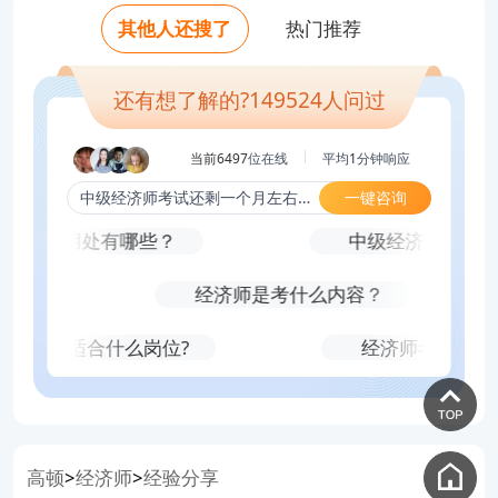
老师好，中级经济师挂证一年多少钱，怎
少钱？
老师好，中级经济师通过率排名？真实考
老师好，中级经济师考试难吗？哪个科目
其他人还搜了
热门推荐
老师好，自学几个月能考中级经济师？
么操作？
试难度？
老师好，中级经济师只刷题库可以考过
老师好，2-3个月备考来得及吗？需要什么
专业最简单？
老师好，中级经济师通过率排名？真实考
老师好，中级经济师专业怎么选？
资料？
吗？
老师好，为什么身边考的人都选人力和工
试难度？
还有想了解的?
149524
人问过
老师好，2-3个月备考来得及吗？需要什么
商考？
资料？
当前6497
位在线
平均
1
分钟响应
一键咨询
中级经济师考试还剩一个月左右，该怎么复习？
高吗？用处有哪些？
中级经济师需要几
？
经济师是考什么内容？
税收专业适合什么岗位?
经济师考试有补
高顿
经济师
经验分享
>
>