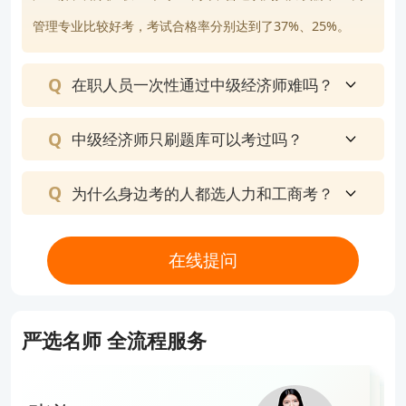
保险专业整体难度相对适中，更适合保险行业从业人
管理专业比较好考，考试合格率分别达到了37%、25%。
员；知识产权专业近年来关注度逐渐提升，适合从事
版权、专利、法律服务等相关工作的考生。
在职人员一次性通过中级经济师难吗？
说明：因考试政策、内容不断变化与调整，高顿教育
提供的中级经济师专业科目等信息仅供大家参考，如
中级经济师只刷题库可以考过吗？
有异议，请考生以官方公布的内容为准！
为什么身边考的人都选人力和工商考？
版权声明：本条内容自发布之日起，有效期为一个月。凡本网站注
明“来源高顿教育”或“来源高顿网校”或“来源高顿”的所有作品，均为本
网站合法拥有版权的作品，未经本网站授权，任何媒体、网站、个人
报告编号：NO.20231022*****
在线提问
不得转载、链接、转帖或以其他方式使用。 经本网站合法授权的，应
在授权范围内使用，且使用时必须注明“来源高顿教育”或“来源高顿网
校”或“来源高顿”，并不得对作品中出现的“高顿”字样进行删减、替换
经济师报名注意事项有哪些
等。违反上述声明者，本网站将依法追究其法律责任。 本网站的部分
严选名师 全流程服务
资料转载自互联网，均尽力标明作者和出处。本网站转载的目的在于
【问题分析】您好，您所提出的是经济师报名相关的问题
传递更多信息，并不意味着赞同其观点或证实其描述，本网站不对其
【解决方案】建议新用户在经济师考试报名年开始前就前往“中国人事考试网”的“网上报名”入口进行账户注册；一定要确保自己填写的身份证号、姓名、邮箱和手机号码是完整且准确的，这关系到整个报考过程的顺利进行
真实性负责。 如您认为本网站刊载作品涉及版权等问题，请与本网站