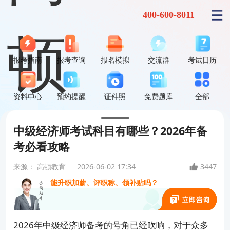
400-600-8011
报考指南
报考查询
报名模拟
交流群
考试日历
资料中心
预约提醒
证件照
免费题库
全部
中级经济师考试科目有哪些？2026年备
中级经济师到底难不难？
考必看攻略
来源：
高顿教育
2026-06-02 17:34
3447
能升职加薪、评职称、领补贴吗？
中级经济师选哪个专业最好考？
2026年中级经济师备考的号角已经吹响，对于众多