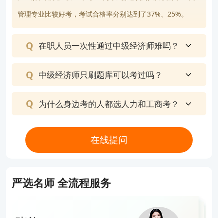
版权声明：本条内容自发布之日起，有效期为一个月。凡本网站注
管理专业比较好考，考试合格率分别达到了37%、25%。
明“来源高顿教育”或“来源高顿网校”或“来源高顿”的所有作品，均为本
网站合法拥有版权的作品，未经本网站授权，任何媒体、网站、个人
报告编号：NO.20231022*****
不得转载、链接、转帖或以其他方式使用。 经本网站合法授权的，应
在职人员一次性通过中级经济师难吗？
在授权范围内使用，且使用时必须注明“来源高顿教育”或“来源高顿网
校”或“来源高顿”，并不得对作品中出现的“高顿”字样进行删减、替换
经济师报名注意事项有哪些
等。违反上述声明者，本网站将依法追究其法律责任。 本网站的部分
中级经济师只刷题库可以考过吗？
资料转载自互联网，均尽力标明作者和出处。本网站转载的目的在于
【问题分析】您好，您所提出的是经济师报名相关的问题
传递更多信息，并不意味着赞同其观点或证实其描述，本网站不对其
【解决方案】建议新用户在经济师考试报名年开始前就前往“中国人事考试网”的“网上报名”入口进行账户注册；一定要确保自己填写的身份证号、姓名、邮箱和手机号码是完整且准确的，这关系到整个报考过程的顺利进行
为什么身边考的人都选人力和工商考？
真实性负责。 如您认为本网站刊载作品涉及版权等问题，请与本网站
联系(邮箱fawu@gaodun.com，电话：021-31587497)，本网站核实
查看完整报告
确认后会尽快予以处理。
在线提问
严选名师 全流程服务