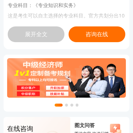
专业科目：《专业知识和实务》
这是考生可以自主选择的专业科目。官方共划分出10
个专业方向，考生需结合自身的工作领域、职业规划
展开全文
咨询在线
或专业背景，从中任选其一进行报考。这10个专业分
别是：工商管理、人力资源管理、金融、财政税收、
农业经济、保险、运输经济、旅游经济、建筑与房地
产经济以及知识产权。其中，工商管理和人力资源管
理是报考热度高、通用性强、备考难度相对较低的热
门选择。
二、2026年中级经济师考试题型是什么？
明确科目后，了解各科目的具体题型与分值配比，是
高效刷题、精准拿分的前提。2026年中级经济师考
图文问答
在线咨询
试均采用机考形式，全程为客观题，无主观论述题，