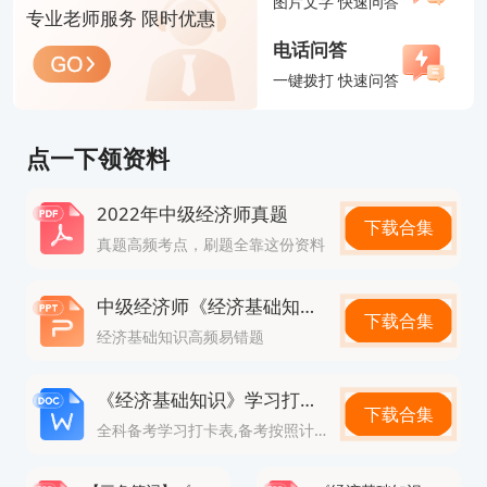
图片文字 快速问答
专业老师服务 限时优惠
这对考生来说是一大利好。
电话问答
《经济基础知识》题型分布
一键拨打 快速问答
该科目仅有两种题型：
单项选择题：共70道，每题1分，总计70分。
点一下领资料
多项选择题：共35道，每题2分，总计70分。
2022年中级经济师真题
满分：140分。全国统一合格分数线一般为84分。
下载合集
真题高频考点，刷题全靠这份资料
《专业知识和实务》题型分布
该科目在单选和多选的基础上，增加了一种综合题
中级经济师《经济基础知识》高频易错题
下载合集
型，共三类：
经济基础知识高频易错题
单项选择题：共60道，每题1分，总计60分。
《经济基础知识》学习打卡表
多项选择题：共20道，每题2分，总计40分。
下载合集
全科备考学习打卡表,备考按照计划走
案例分析题：共20道，每题2分，总计40分。注意，
案例分析题本质上是不定项选择题，属于客观题，并