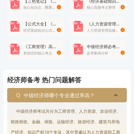
【三色笔记】《经济基础知识》· 修正版
《经济基础知识》高频考点总结100个
核心知识点，圈重点
核心高频考点整理
非主观写作题，考生需根据案例材料，结合所学知识
进行判断选择。
【公式大全】《经济基础知识》公式
《人力资源管理》高频易错题
满分：同样为140分，合格分数线84分。
经济基础知识公式大全
人力资源管理高频易错题
特别提醒：多选题和案例分析题的计分规则较为严
《工商管理》高频考点
中级经济师必考案例分析题
格，错选或多选均不得分；只有少选且选对的情况
更快找到核心考点
必考案例分析
下，每个正确选项可得0.5分。因此，考试时对于没
有把握的选项要谨慎选择，遵循“宁缺毋滥”的原则。
经济师备考 热门问题解答
掌握好这些细节，能帮助您在2026年的考试中有效
规避失分陷阱，稳扎稳打，成功上岸。
中级经济师哪个专业通过率高？
说明：因考试政策、内容不断变化与调整，高顿教育
中级经济师考试共分为工商管理、人力资源、农业经济、
提供的中级经济师考试科目等信息仅供大家参考，如
财政税收、金融、保险、运输经济、旅游经济、建筑与房地
有异议，请考生以官方公布的内容为准！
产经济、知识产权10个专业，其中普遍认为人力资源和工商