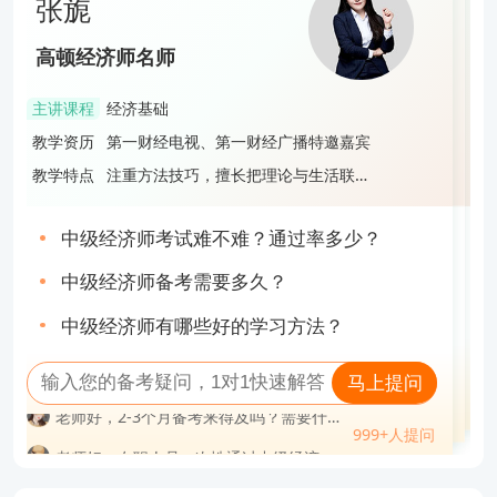
张旎
段飞飞
蔡雨宏
张旎
高顿经济师名师
高顿经济师名师
高顿经济师名师
高顿经济师名师
主讲课程
经济基础
主讲课程
工商管理
主讲课程
财政税收
主讲课程
经济基础
教学资历
第一财经电视、第一财经广播特邀嘉宾
教学资历
985管理学硕士，中级经济师，中级会计
教学资历
拥有8年教育培训经验，打造多款财经证
教学资历
第一财经电视、第一财经广播特邀嘉宾
持证人
书培训课程，服务超过3万名学员
教学特点
注重方法技巧，擅长把理论与生活联
教学特点
旁征博引，语言风趣，深受学生好评
教学特点
授课风格轻松明快，逻辑性强，善于激
教学特点
注重方法技巧，擅长把理论与生活联
系，寓教于乐
励学员，帮助学员使巧劲、高效备考通
系，寓教于乐
关
中级经济师考试难不难？通过率多少？
中级经济师先学哪一门？附3点实用学习建
中级经济师证难不难考？值得考吗？
中级经济师考试难不难？通过率多少？
议！
中级经济师备考需要多久？
经济师是不是中级职称？
2023中级经济师一个月备考攻略，速速查
中级经济师备考需要多久？
中级经济师有哪些好的学习方法？
收！
高级经济师非全日制大专能报考吗？
2023中级经济师经济基础大纲变化有哪些
中级经济师有哪些好的学习方法？
马上提问
马上提问
马上提问
马上提问
老师好，在职人员一次性通过中级经济师
999+人提问
老师好，中级经济师考试必须一次性过两
999+人提问
问
老师好，38岁才开始考中级经济师会不会
999+人提问
难吗？
老师好，在职人员一次性通过中级经济师
999+人提问
老师好，中级经济师可以挂靠吗？一年多
科吗？
老师好，中级经济师一次性通过率高不
太迟？
少钱？
难吗？
老师好，考中级经济师需要什么学历？要
老师好，中级经济师考试难吗？哪个科目
高？
老师好，中级经济师可以挂靠吗？一年多
老师好，2023年中级经济师买什么资料？
多少工作年限？
专业最简单？