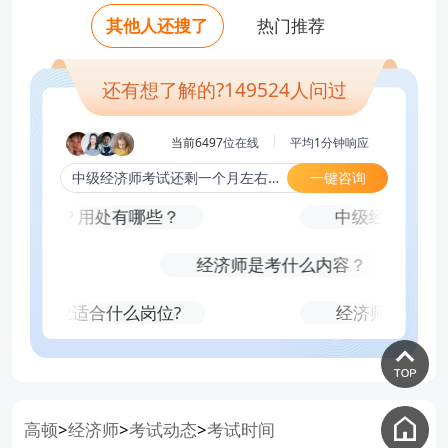
老师好，中级经济师挂证一年多少钱，怎
少钱？
老师好，中级经济师通过率排名？真实考
老师好，中级经济师考试难吗？哪个科目
其他人还搜了
热门推荐
老师好，自学几个月能考中级经济师？
么操作？
试难度？
老师好，中级经济师只刷题库可以考过
老师好，2-3个月备考来得及吗？需要什么
专业最简单？
老师好，中级经济师通过率排名？真实考
老师好，中级经济师专业怎么选？
资料？
吗？
老师好，为什么身边考的人都选人力和工
试难度？
还有想了解的?
149524
人问过
老师好，2-3个月备考来得及吗？需要什么
商考？
资料？
当前6497
位在线
平均
1
分钟响应
一键咨询
中级经济师考试还剩一个月左右，该怎么复习？
金量高吗？用处有哪些？
中级经济师需要
久？
经济师是考什么内容？
税收专业适合什么岗位?
经济师考试有
高顿
经济师
考试动态
考试时间
>
>
>