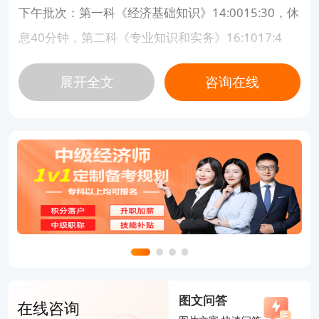
下午批次：第一科《经济基础知识》14:0015:30，休
息40分钟，第二科《专业知识和实务》16:1017:4
0。
展开全文
咨询在线
3.与报名、准考证的时间关联
报名时间：预计集中在2026年7月下旬至8月中旬，
各省略有差异，报名周期1015天，逾期不补报。报
名入口为中国人事考试网。
准考证打印：考前一周左右（2026年10月底至11月
初）开放，考生登录中国人事考试网自行下载打印。
成绩公布：预计2026年12月底至2027年1月初，合
格标准为每科84分（满分140分）。
二、2026年中级经济师考什么？
图文问答
在线咨询
中级经济师考试设两个科目，全部为客观题，采用计