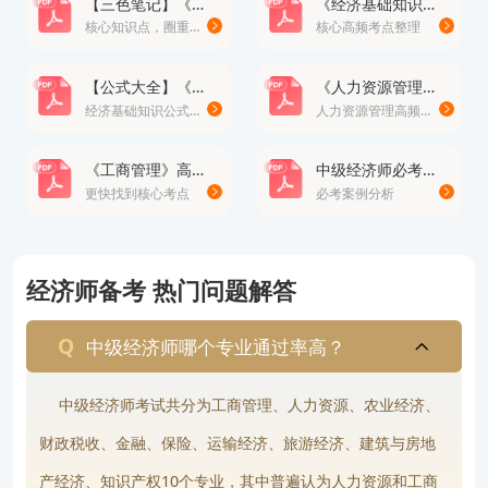
【三色笔记】《经济基础知识》· 修正版
《经济基础知识》高频考点总结100个
核心知识点，圈重点
核心高频考点整理
得0.5分。
2.《专业知识和实务》——专业选考科目
【公式大全】《经济基础知识》公式
《人力资源管理》高频易错题
10个专业方向：工商管理、人力资源管理、金融、财
经济基础知识公式大全
人力资源管理高频易错题
政税收、建筑与房地产经济、农业经济、保险、运输
《工商管理》高频考点
中级经济师必考案例分析题
经济、旅游经济、知识产权。考生需从中选择其一报
更快找到核心考点
必考案例分析
考。
各专业侧重点差异明显：
经济师备考 热门问题解答
人力资源管理：招聘配置、绩效管理、薪酬设计、劳
动关系等，计算题极少，通过率约37%。
中级经济师哪个专业通过率高？
工商管理：企业战略、市场营销、生产运营、财务管
中级经济师考试共分为工商管理、人力资源、农业经济、
理等，计算题占比10%15%，通过率约25%。
财政税收、金融、保险、运输经济、旅游经济、建筑与房地
金融：货币银行学、金融市场、风险管理等，计算题
产经济、知识产权10个专业，其中普遍认为人力资源和工商