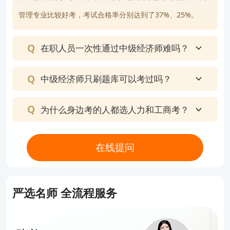
占比20%25%，通过率约20%。
管理专业比较好考，考试合格率分别达到了37%、25%。
财政税收：税收制度、财政预算、国有资产管理等，
计算题占比25%30%，通过率约18%。
在职人员一次性通过中级经济师难吗？
题型：60道单选题（每题1分）、20道多选题（每题
2分）及20道案例分析题（每题2分），满分140分，
中级经济师只刷题库可以考过吗？
合格线84分。
案例分析题为不定项选择题，得分规则与多选题一
为什么身边考的人都选人力和工商考？
致。
3.考试形式与成绩管理
在线提问
全部采用机考，系统内置计算器，无需自带。每科90
分钟，注意答题速度。
严选名师 全流程服务
成绩实行两年滚动管理：在连续两个考试年度内通过
全部两科即可拿证，无需一年内同时通过。