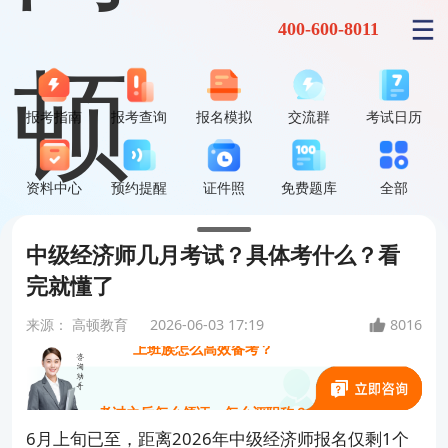
400-600-8011
报考指南
报考查询
报名模拟
交流群
考试日历
中级经济师到底难不难？
资料中心
预约提醒
证件照
免费题库
全部
能升职加薪、评职称、领补贴吗？
中级经济师几月考试？具体考什么？看
中级经济师选哪个专业最好考？
完就懂了
来源：
高顿教育
2026-06-03 17:19
8016
上班族怎么高效备考？
考过之后怎么领证、怎么评职称？
6月上旬已至，距离2026年中级经济师报名仅剩1个