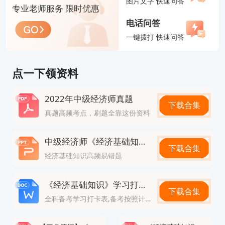
图片文字 快速问答
专业老师服务 限时优惠
算机化考试（机考）形式。具体考查内容如下：
电话问答
1.《经济基础知识》——公共必考科目
一键拨打 快速问答
涵盖六大模块：经济学基础、财政、货币与金融、统
计、会计、法律，共37章内容。
点一下领资料
经济学基础占比约30%，包括供求理论、市场结构、
2022年中级经济师真题
国民收入核算等。
下载合集
真题高频考点，刷题全靠这份资料
财政和货币与金融各占比约20%，涉及财政政策、税
收制度、金融市场、货币政策等。
中级经济师《经济基础知识》高频易错题
下载合集
统计、会计、法律各占比约10%，包括数据特征、财
经济基础知识高频易错题
务报表、合同法、公司法等。
《经济基础知识》学习打卡表
题型：70道单选题（每题1分）和35道多选题（每题
下载合集
全科备考学习打卡表,备考按照计划走
2分），满分140分，合格线84分。
多选题得分规则：错选不得分，少选时每个正确选项