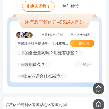
老师好，为什么身边考的人都选人力和工
试难度？
老师好，在职人员一次性通过中级经济师
老师好，2-3个月备考来得及吗？需要什么
其他人还搜了
热门推荐
老师好，中级经济师考试必须一次性过两
商考？
难吗？
老师好，38岁才开始考中级经济师会不会
老师好，中级经济师可以挂靠吗？一年多
资料？
科吗？
老师好，在职人员一次性通过中级经济师
老师好，中级经济师一次性通过率高不
少钱？
太迟？
老师好，考中级经济师需要什么学历？要
高？
难吗？
还有想了解的?
149524
人问过
老师好，中级经济师可以挂靠吗？一年多
多少工作年限？
少钱？
当前6497
位在线
平均
1
分钟响应
一键咨询
中级经济师考试还剩一个月左右，该怎么复习？
级经济师证书的含金量高吗？用处有哪些？
以保留吗？有效期多久？
经济师是考什
经济师财政税收专业适合什么岗位?
经济
高顿
经济师
考试动态
考试时间
>
>
>