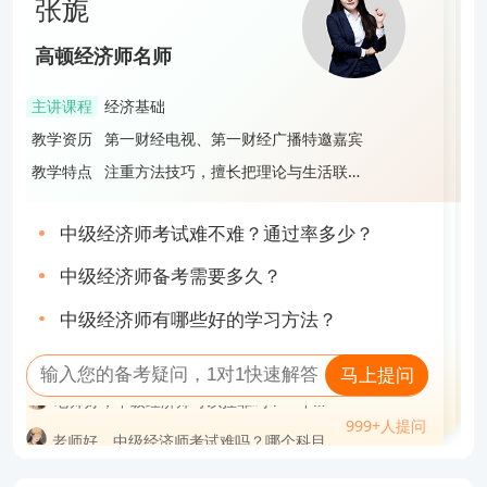
张旎
说明：因考试政策、内容不断变化与调整，高顿教育
段飞飞
蔡雨宏
张旎
提供的中级经济师考试时间等信息仅供大家参考，如
高顿经济师名师
高顿经济师名师
高顿经济师名师
高顿经济师名师
有异议，请考生以官方公布的内容为准！
主讲课程
经济基础
主讲课程
工商管理
主讲课程
财政税收
主讲课程
经济基础
版权声明：本条内容自发布之日起，有效期为一个月。凡本网站注
教学资历
第一财经电视、第一财经广播特邀嘉宾
教学资历
985管理学硕士，中级经济师，中级会计
教学资历
拥有8年教育培训经验，打造多款财经证
教学资历
第一财经电视、第一财经广播特邀嘉宾
明“来源高顿教育”或“来源高顿网校”或“来源高顿”的所有作品，均为本
持证人
书培训课程，服务超过3万名学员
教学特点
注重方法技巧，擅长把理论与生活联
教学特点
旁征博引，语言风趣，深受学生好评
教学特点
授课风格轻松明快，逻辑性强，善于激
教学特点
注重方法技巧，擅长把理论与生活联
网站合法拥有版权的作品，未经本网站授权，任何媒体、网站、个人
系，寓教于乐
励学员，帮助学员使巧劲、高效备考通
系，寓教于乐
报告编号：NO.20231022*****
不得转载、链接、转帖或以其他方式使用。 经本网站合法授权的，应
关
中级经济师考试难不难？通过率多少？
中级经济师先学哪一门？附3点实用学习建
中级经济师证难不难考？值得考吗？
中级经济师考试难不难？通过率多少？
在授权范围内使用，且使用时必须注明“来源高顿教育”或“来源高顿网
校”或“来源高顿”，并不得对作品中出现的“高顿”字样进行删减、替换
经济师报名注意事项有哪些
议！
中级经济师备考需要多久？
经济师是不是中级职称？
2023中级经济师一个月备考攻略，速速查
中级经济师备考需要多久？
等。违反上述声明者，本网站将依法追究其法律责任。 本网站的部分
中级经济师有哪些好的学习方法？
收！
高级经济师非全日制大专能报考吗？
资料转载自互联网，均尽力标明作者和出处。本网站转载的目的在于
2023中级经济师经济基础大纲变化有哪些
【问题分析】您好，您所提出的是经济师报名相关的问题
中级经济师有哪些好的学习方法？
传递更多信息，并不意味着赞同其观点或证实其描述，本网站不对其
马上提问
【解决方案】建议新用户在经济师考试报名年开始前就前往“中国人事考试网”的“网上报名”入口进行账户注册；一定要确保自己填写的身份证号、姓名、邮箱和手机号码是完整且准确的，这关系到整个报考过程的顺利进行
马上提问
真实性负责。 如您认为本网站刊载作品涉及版权等问题，请与本网站
马上提问
马上提问
联系(邮箱fawu@gaodun.com，电话：021-31587497)，本网站核实
老师好，中级经济师考试难吗？哪个科目
999+人提问
老师好，2023年中级经济师买什么资料？
999+人提问
查看完整报告
确认后会尽快予以处理。
问
老师好，中级经济师挂证一年多少钱，怎
999+人提问
专业最简单？
老师好，中级经济师考试难吗？哪个科目
999+人提问
老师好，中级经济师通过率排名？真实考
老师好，自学几个月能考中级经济师？
么操作？
试难度？
专业最简单？
老师好，中级经济师只刷题库可以考过
老师好，2-3个月备考来得及吗？需要什么
老师好，中级经济师通过率排名？真实考
老师好，中级经济师专业怎么选？
吗？
资料？