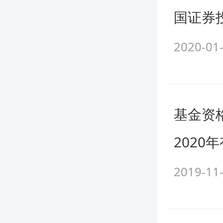
金从业
国证券
高顿网校温馨提
2020-01
基金资
2020
2019-11
版权声明
明“来源