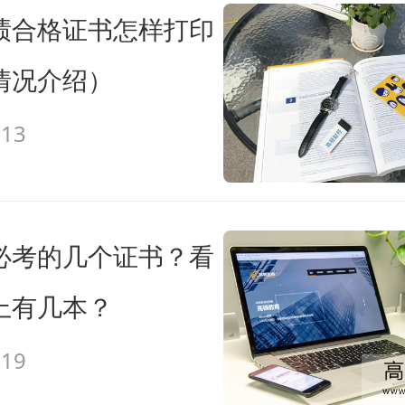
绩合格证书怎样打印
有版权的作品，未经本网站授权，任何媒体、网站
接、转帖或以其他方式使用。 经本网站合法授权的
情况介绍）
使用，且使用时必须注明“来源高顿教育”或“来源高
-13
来源高顿”，并不得对作品中出现的“高顿”字样进行删
上述声明者，本网站将依法追究其法律责任。 本网
自互联网，均尽力标明作者和出处。本网站转载的
息，并不意味着赞同其观点或证实其描述，本网站
必考的几个证书？看
 如您认为本网站刊载作品涉及版权等问题，请与本
上有几本？
u@gaodun.com，电话：021-31587497)，本
以处理。
-19