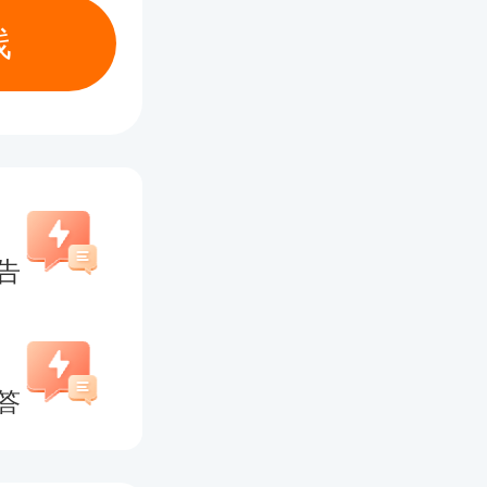
任职机构
线
计于20
办理私募
告
册流程另
答
知》（中
通过基金