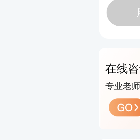
从业资
向协会
协会从
17年
在线咨
基金管
专业老师
行通知
根据《
基协字〔