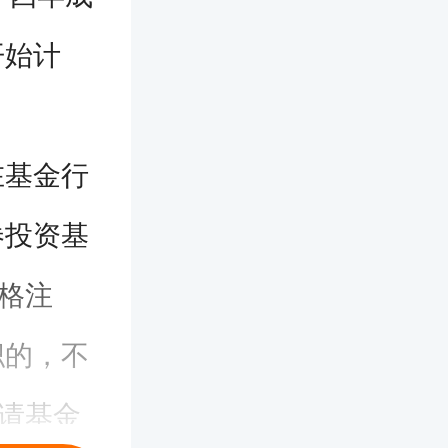
开始计
在基金行
券投资基
资格注
职的，不
申请基金