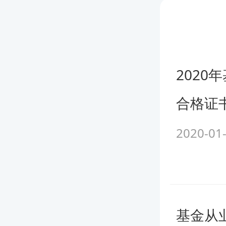
从业资
向协会
2020
格相关科
合格证
其考试
2020-01
从业资
试，但满
日之后
基金从