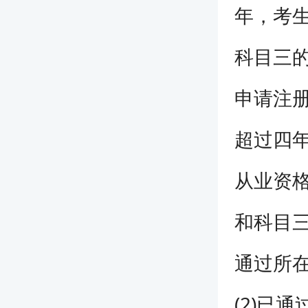
年，考
科目三
申请注
超过四
从业资
和科目
通过所
(2)已