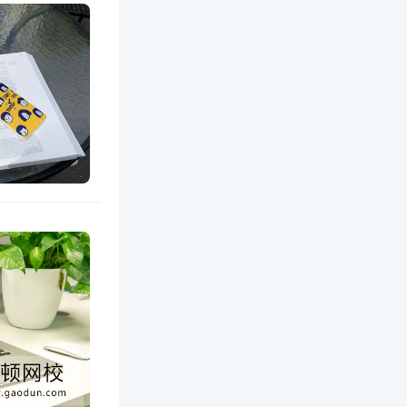
、个人不得
，应在授
顿网
减、替换
站的部分
目的在于传
不对其真实
网站联系
网站核实确认后