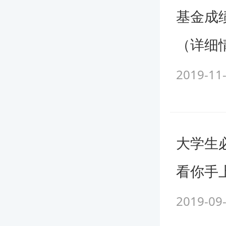
基金成
站合法拥
转载、链
（详细
权范围内
2019-11
校”或“
等。违反
资料转载
递更多信
大学生
性负责。
看你手
(邮箱faw
会尽快予
2019-09