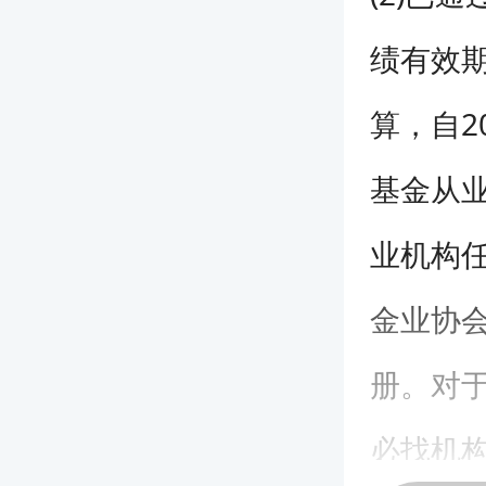
绩有效
算，自2
基金从
业机构
金业协会
册。对
必找机构