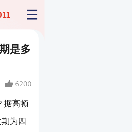
011
效期是多
6200
？据高顿
效期为四