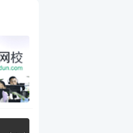
的4年内
金从业资
日前认可
申请基金
科目考
年7月1
新参加基