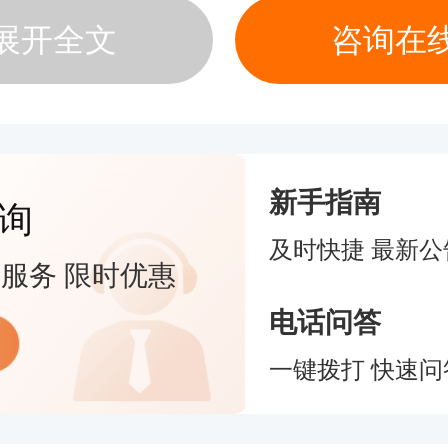
格注册，在相关机构任职后，由所在
展开全文
咨询在
申请变更。
业人员管理系统正在完善相关功能，预
新手指南
一季度完成系统升级，届时将全面开放
询
及时快捷 最新公
理机构的人员从业资格注册，具体注
服务 限时优惠
电话问答
。
一键拨打 快速问
关于基金从业资格考试有关事项的通
2015〕112号）的有关规定，对已