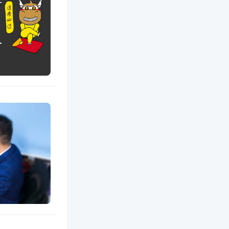
个学时。
网站注
，均为本网