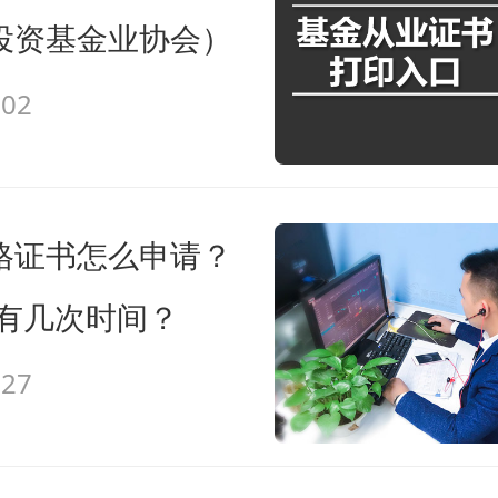
资格考试或补齐近两年的后续培训30
投资基金业协会）
醒：
-02
请扫描下方二维码，关注高顿网校金融从业考试微信号。
格证书怎么申请？
年有几次时间？
-27
金融从业考试微信号：
golden-finance
：本条内容自发布之日起，有效期为一个月。凡本
高顿教育”或“来源高顿网校”或“来源高顿”的所有作品