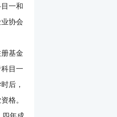
科目一和
金业协会
注册基金
者科目一
学时后，
业资格。
，四年成