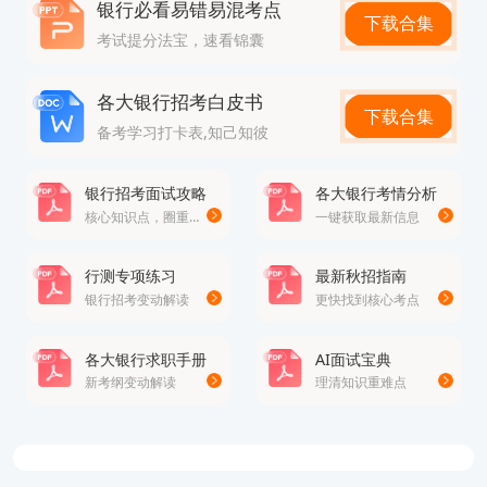
银行必看易错易混考点
确”的，明白题目的要求。
下载合集
考试提分法宝，速看锦囊
②三四而后行，按照题目要求答好每道题。
③如果正确答案不能一眼看出，应首先排除干扰
各大银行招考白皮书
下载合集
项，就是把明显不正确的答案去掉。
备考学习打卡表,知己知彼
一般而言，单项选择题的题干只涉及一个考点，大部
银行招考面试攻略
各大银行考情分析
分是在考察考生对于基本概念的掌握，其余干扰项是
核心知识点，圈重点
一键获取最新信息
命题者设计的，所以教材使我们在备考当中必须要重
行测专项练习
最新秋招指南
视的一部分。
银行招考变动解读
更快找到核心考点
第二关：多选题
多项选择题与单项选择题在答题技巧方面基本一致。
各大银行求职手册
AI面试宝典
新考纲变动解读
理清知识重难点
高顿网校银行从业资格考试研究中心的赵老师，提醒
考生需要特别注意的是，多项选择题的选项所涉及的
考点内容较多，同时又有严格的评分标准，即多选、