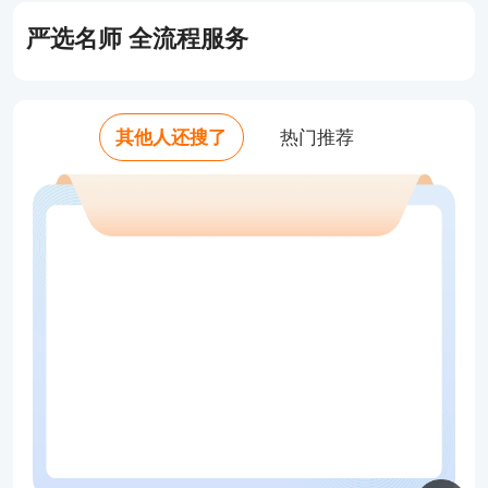
错选、不选均不得分，所以在答题时应注意掌握相关
严选名师 全流程服务
的技巧，平时多做归纳总结。
由于多项选择题至少有两个正确答案，因此大家在运
其他人还搜了
热门推荐
用排除法时应注意：只要能够准确地排除掉两个干扰
项，另外两个选项就是正确答案了。
第三关：判断题
这类题型，从试卷的分值分配的比例来讲，占分比例
不大，但作答起来也相对比较容易，只要考生能够正
确地判断出“对”或“错”，总有机会得分的。解答时，
考生应根据所掌握的知识对每个小题作出准确判断。
相比其他题型，判断题大多用来测试考生对于基本概
念的掌握情况。
由此，考生在复习时，应注重对基本概念的理解与掌