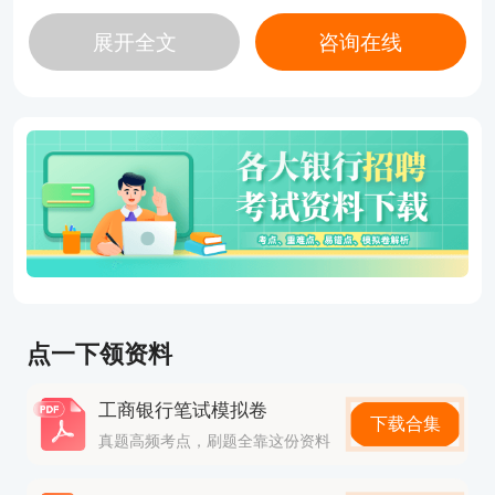
险管理等），课程与真题解析结合紧密，提供智能搜
展开全文
咨询在线
题、错题重练等实用功能。
优势：题库强大，尤其适合刷题冲刺；价格亲民，适
合预算有限、自驱力强的学员5。
适合人群：零基础或备考时间紧张的考生。
二、银行从业考试题
第一关：单选题
这种题目只有一个正确答案。相对于其他几类题型，
单项选择题是最简单的题型了，在单项选择题中丢失
点一下领资料
的分数少就意味着大家能拿到一个相对比较好的成
绩。
工商银行笔试模拟卷
下载合集
因此，做单项选择题时要注意：
真题高频考点，刷题全靠这份资料
①通读题干，注意题干问的是“正确的”，还是“不正