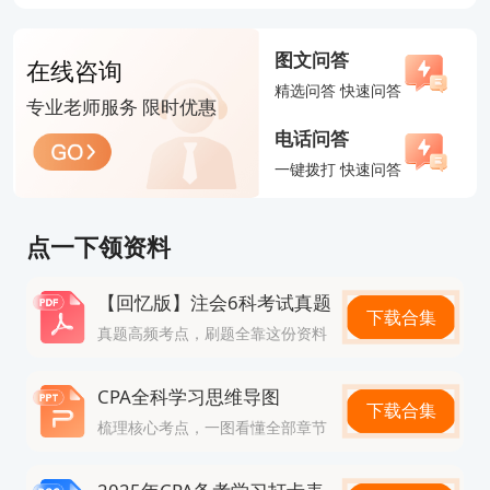
共同点、不同点和特性三个角度来帮助大家理解区
分。
图文问答
在线咨询
精选问答 快速问答
专业老师服务 限时优惠
电话问答
一键拨打 快速问答
点一下领资料
【回忆版】注会6科考试真题
下载合集
真题高频考点，刷题全靠这份资料
看着短小精悍，实则干货满满。这正是考前冲刺10页
CPA全科学习思维导图
下载合集
纸的秘籍！虽然页数不多，但都是精华，让你在最后
梳理核心考点，一图看懂全部章节
冲刺阶段，不看冤枉书。