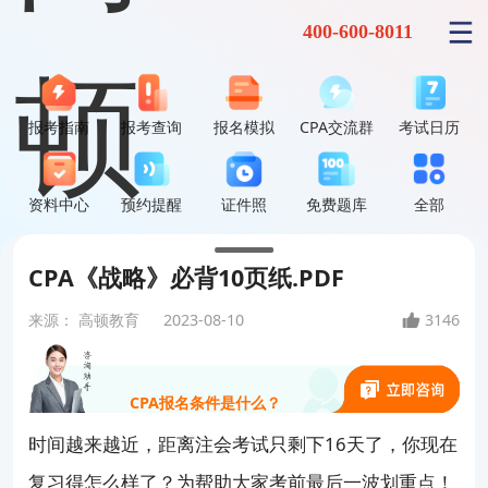
400-600-8011
报考指南
报考查询
报名模拟
CPA交流群
考试日历
资料中心
预约提醒
证件照
免费题库
全部
零基础到底能不能一次过？
CPA《战略》必背10页纸.PDF
来源：
高顿教育
2023-08-10
3146
CPA前景到底如何？
CPA报名条件是什么？
时间越来越近，距离注会考试只剩下16天了，你现在
就业方向和薪资待遇怎么样？
复习得怎么样了？为帮助大家考前最后一波划重点！