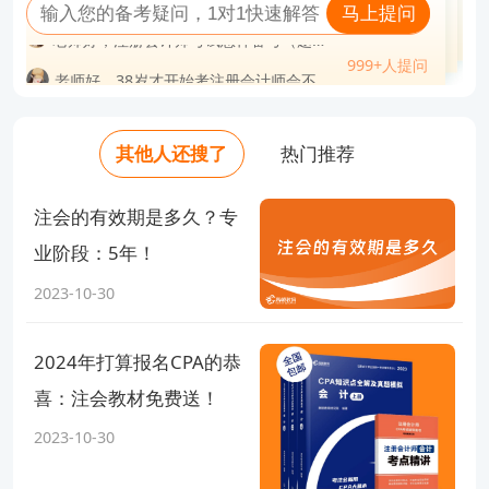
马上提问
马上提问
老师好，38岁才开始考注册会计师会不会
999+人提问
老师好，cpa自学过的概率大吗？
999+人提问
老师好，考过注册会计师能干嘛？
999+人提问
太迟？
问
老师好，注册会计师通过率是多少？
老师好，注会证书挂出去多少钱一年？
999+人提问
老师好，38岁才开始考注册会计师会不会
999+人提问
老师好，注会一共几科几年过？
老师好，考完注册会计师可以做什么工
老师好，有了注册会计师证后好找工作
太迟？
老师好，注册会计师考试科目几年考完？
老师好，cpa考下来大概费用多少？
作？
老师好，注册会计师通过率是多少？
吗？
老师好，cpa注册会计师年薪一般多少？
老师好，考出注册会计师的难度相当于考
老师好，cpa工资一般是多少钱？
老师好，cpa证书一年挣多少钱？
进什么大学？
老师好，有了注册会计师证后好找工作
老师好，注册会计师考试怎样备考（越详
其他人还搜了
热门推荐
老师好，注册会计师工资待遇如何？
老师好，cpa如果不去考会怎么样？
老师好，注册会计师能干什么工作？
细越好）？
吗？
老师好，考出注册会计师的难度相当于考
老师好，35岁考注册会计师有意义吗？
老师好，注册会计师难度有多大？
进什么大学？
注会的有效期是多久？专
老师好，注册会计师考试怎样备考（越详
业阶段：5年！
细越好）？
2023-10-30
另外，还有特别福利！
6科押题卷公布！
2024年打算报名CPA的恭
狂做这一套，只有最贴近考试的题目
喜：注会教材免费送！
今天限时免费领取，扫码免费领！
2023-10-30
本次押题卷均是根据预测考点、高频历年考点进行编