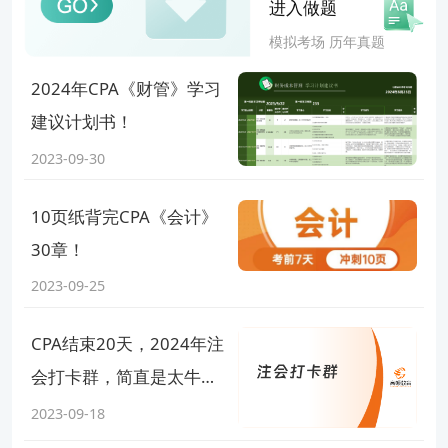
获取更多注会备考资源
进入做题
模拟考场 历年真题
相关阅读
2024年CPA《财管》学习
2023年注册会计师准考证打印时间哪天？8月7日—22日！
建议计划书！
2023-09-30
讲真，23年cpa8月份考试时间不远了，缴费后就是冲刺了！
cpa每科考试时间考多久？至少2小时，多则3.5小时！
10页纸背完CPA《会计》
30章！
版权声明：本条内容自发布之日起，有效期为一个月。凡本网站注
明“来源高顿教育”或“来源高顿网校”或“来源高顿”的所有作品，均为本
2023-09-25
网站合法拥有版权的作品，未经本网站授权，任何媒体、网站、个人
报告编号：NO.20230913*****
不得转载、链接、转帖或以其他方式使用。 经本网站合法授权的，应
CPA结束20天，2024年注
在授权范围内使用，且使用时必须注明“来源高顿教育”或“来源高顿网
校”或“来源高顿”，并不得对作品中出现的“高顿”字样进行删减、替换
会打卡群，简直是太牛
CPA报名注意事项有哪些
等。违反上述声明者，本网站将依法追究其法律责任。 本网站的部分
了！
2023-09-18
资料转载自互联网，均尽力标明作者和出处。本网站转载的目的在于
【问题分析】您好，您所提出的是CPA报名相关的问题
传递更多信息，并不意味着赞同其观点或证实其描述，本网站不对其