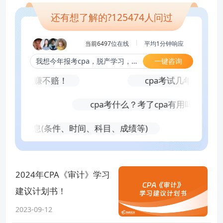
【解决方案】在报考CPA时一定要注意仔细阅读中注协网站中的考试报名通知和相关规定，确保自己符合报考条件并按照规定的程序和步骤进行报名和缴费。
真实性负责。 如您认为本网站刊载作品涉及版权等问题，请与本网站
还有想了解的?
125474
人问过
联系(邮箱fawu@gaodun.com，电话：021-31587497)，本网站核实
查看完整报告
确认后会尽快予以处理。
当前6497
位在线
平均
1
分钟响应
一键咨询
我想今年报考cpa，脱产学习，报几科合适？
到就是稳赚不赔！
cpa考试几年内考完？
！
cpa考什么？考了cpa有用吗？
师考试信息(条件、时间、科目、成绩等)
2024年CPA《审计》学习
建议计划书！
2023-09-12