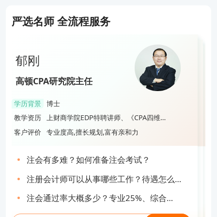
直接去扫码登记领取哈：
严选名师 全流程服务
郁刚
张丽丽
杨志国
李晶
郁刚
高顿CPA研究院主任
高顿CPA明星讲师
高顿CPA明星讲师
高顿CPA研究院特级讲师
高顿CPA研究院主任
学历背景
博士
学历背景
硕士
学历背景
硕士
学历背景
博士
学历背景
博士
CPA《战略》考前必背10页纸
教学资历
上财商学院EDP特聘讲师、《CPA四维考
教学资历
央广网明星讲师、多年面授&网课教学经
教学资历
高顿CPA最具特色的教师之一、《CPA大
教学资历
四大会计师事务所财务内训指定讲师、
教学资历
上财商学院EDP特聘讲师、《CPA四维考
霸》主编
验
蓝本》主编
现在扫码回复战略10页领取
《CPA押题密卷及赢考手册》主编
霸》主编
客户评价
专业度高,擅长规划,富有亲和力
客户评价
专业,热情洋溢,细心负责
客户评价
接地气,风趣幽默,东北味段子手
客户评价
重点突出,逻辑分析力强,通俗易懂
客户评价
专业度高,擅长规划,富有亲和力
注会有多难？如何准备注会考试？
注册会计师待遇如何？收入高不高？
2025年CPA《财管》学习建议计划书！
cpa好考吗难度大吗？单科通过率不足
注会有多难？如何准备注会考试？
注册会计师可以从事哪些工作？待遇怎么
30%！
注会考试成绩有效期如何计算？算错就亏
CPA六科考前必背10页纸.pdf
cpa怎么报名？九步教你搞定报名流程！
注册会计师可以从事哪些工作？待遇怎么
样？揭秘！
大了...
注会通过率大概多少？专业25%、综合
cpa只过一科有用吗？有，且用处还不少！
cpa工资一般多少钱一个月？坦白局来了
样？揭秘！
CPA《会计》专题讲义，135页精华总结，
注会通过率大概多少？专业25%、综合
80%！
马上提问
抢跑24年注会考试！
马上提问
80%！
马上提问