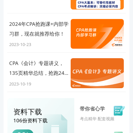
排，不同于传统“一揽子”考题堆砌，全部都是今年考
试可能考到、并且对考生有帮助的考题。做完一套卷
2024年CPA抢跑课+内部学
子，让你对CPA考场准备更加放心！
习群，现在就推荐给你！
截止现在，目前已有约300人领到试卷，很多考生都
2023-10-23
说试卷很有帮助，已开始考前刷题！因此在最后18
天，请立刻领取到这套押题卷，非常适合考前冲刺使
CPA《会计》专题讲义，
用！
135页精华总结，抢跑24
以上就是【CPA《战略》必背10页纸.PDF】的全部
年注会考试！
2023-10-19
内容，想要了解更多
注会考试资讯
，欢迎前往
高顿CP
A网站首页
！
带你省心学
资料下载
考点精华 配套视频
106份资料下载
添加老师微信