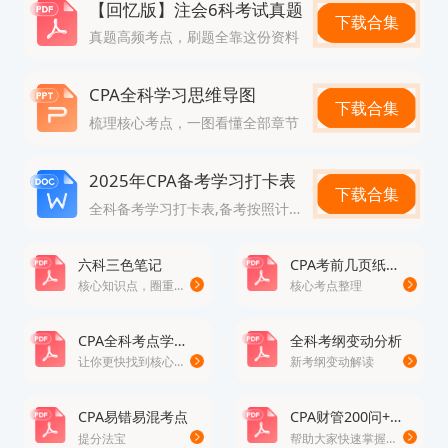
【回忆版】注会6科考试真题
下载合集
某些情况，在将其单独或连同在审计过程中累积的其
真题高频考点，刷题全靠这份资料
他错报一并考虑；关联实体都有哪些；存货盘点现场
CPA全科学习思维导图
实施监盘时，注册会计师应实施的程序
下载合集
梳理核心考点，一图看懂全部章节
2、考存货，集团，函证，会计估计，独立性，质量
管理，审计报告无大题，
2025年CPA备考学习打卡表
下载合集
3、项目质量复核人责任；项目组外部复核；实质性
全科备考学习打卡表,备考按照计划走
程序时间考虑因素；确定控制测试性质时考虑因素；
六科三色笔记
CPA考前几页纸考点精讲
第三方保管存货的处理；强调事项段
核心知识点，圈重点
核心考点整理
4、主观题是函证，存货盘点，集团，质量管理，独
CPA全科考点学习清单
全科考纲变动分析
立性，会计估计
让你更快找到核心考点
新考纲变动解读
5、简单是独立性，存货监盘，集团审计，会计估
计，质量管理，信息技术和抽样至少出了4道选择
CPA易错易混考点
CPA财管200问+公式大全
提分法宝
帮助大家快速掌握财管的知识