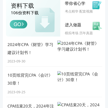
习，问题也不会太大的。这里也跟大家安利我们的宝
带你省心学
资料下载
藏老师啦，跟着老师学，将CPA备考这一路交付给你
考点精华 配套视频
106份资料下载
们，准没错图片
进入做题
祝愿今年参加了CPA考试的同学，都能箭无虚发，统
模拟考场 历年真题
统60分稳稳通过！
最后，也提醒大家不要忘了今天的专属福利：24考季
2024年CPA《财管》学习
CPA领先起跑训练营！
建议计划书！
训练营包含：
CPA高效通关指南课，包含CPA内部直
2023-09-30
播课程+学习资料+配套学习群！
10页纸背完CPA《会计》
现在不限学历、不限职业，仅需0元就能加入，与大
30章！
家共同交流学习进度，坚持六科过关！完课包邮送全
2023-09-25
科《注会66默写本》，今年和明年都能用！
以上就是【2023年CPA六科回忆考点.PDF】的全部
CPA结束20天，2024年注