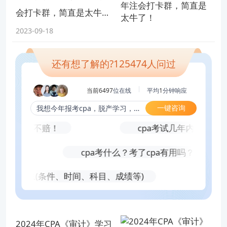
内容，想要了解更多
注会考试资讯
，欢迎前往
高顿CP
会打卡群，简直是太牛
A网站首页
！
了！
2023-09-18
添加老师微信
还有想了解的?
125474
人问过
获取更多注会备考资源
当前6497
位在线
平均
1
分钟响应
一键咨询
我想今年报考cpa，脱产学习，报几科合适？
相关阅读
就是稳赚不赔！
cpa考试几年内考完？5
2023年注会什么时候打印准考证？8月7日起，22日截止！
cpa考什么？考了cpa有用吗？
8月7日起！2023年cpa专业准考证打印时间持续16天！
考试信息(条件、时间、科目、成绩等)
2
2023年CPA第一场《会计》都考了些什么？快来看看！
版权声明：本条内容自发布之日起，有效期为一个月。凡本网站注
2024年CPA《审计》学习
明“来源高顿教育”或“来源高顿网校”或“来源高顿”的所有作品，均为本