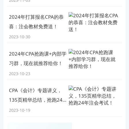
2023-11-03
2024年打算报名CPA的恭
喜：注会教材免费送！
2023-10-30
2024年CPA抢跑课+内部学
习群，现在就推荐给你！
今天结束之后，今年CPA考试就正式结束了，今年考
2023-10-23
试中同样地我们也收到了很多学员分享的好消息：
考
CPA《会计》专题讲义，
到的都是老师讲过的，大题基本都押中了，估分感觉
135页精华总结，抢跑24
能过......
年注会考试！
所以说虽然作为财会第一考，CPA证书的含金量很
2023-10-19
高，难度也比较大，但只要我们认真听课、好好复