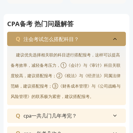
5、综合题有一两个轻四原题其他的考了集团项目组
审计存货监盘内控审计题
6、应收账款函证、银行存款函证、质量管理、存货
CPA备考 热门问题解答
抽盘、会计估计、独立性、重要性水平
注会考试怎么搭配科目？
7、考了集团审计和会计估计，然后单选题有不少选
的时候看每一项都是错误的，认定考了车企固产按产
建议优先选择相关联的科目进行搭配报考，这样可以提高
量摊销，然后收购70%的股份（被收购单位净资产2
备考效率，减轻备考压力，①《会计》与《审计》科目关联
亿），后续三年如果满足业绩要求就收购剩下的3
度较高，建议搭配报考；②《税法》与《经济法》同属法律
0%，条件给了资本公积（两年一致），少数股东权
范畴，建议搭配报考；③《财务成本管理》与《公司战略与
益6kw
风险管理》的联系极为紧密，建议搭配报考。
8、主观题——集团审计134模式、质量复核、会计
估计、风险评估中认定涉及停工改造、股份支付之类
cpa一共几门几年考完？
的