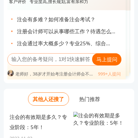
《CPA押题密卷及赢考手册》主编
霸》主编
客户评价
专业度高,擅长规划,富有亲和力
客户评价
专业,热情洋溢,细心负责
客户评价
接地气,风趣幽默,东北味段子手
客户评价
重点突出,逻辑分析力强,通俗易懂
客户评价
专业度高,擅长规划,富有亲和力
具体的详细版考点回忆和考题汇总，已经给大家整理
到文件夹中了，
注会有多难？如何准备注会考试？
注册会计师待遇如何？收入高不高？
2025年CPA《财管》学习建议计划书！
cpa好考吗难度大吗？单科通过率不足
注会有多难？如何准备注会考试？
想要
估分对答案
，乃至
24年做准备的同学
，可以先直
注册会计师可以从事哪些工作？待遇怎么
30%！
注会考试成绩有效期如何计算？算错就亏
CPA六科考前必背10页纸.pdf
cpa怎么报名？九步教你搞定报名流程！
注册会计师可以从事哪些工作？待遇怎么
样？揭秘！
接领取文档版哈，包含考情分析、考点汇总、回忆考
大了...
注会通过率大概多少？专业25%、综合
cpa只过一科有用吗？有，且用处还不少！
cpa工资一般多少钱一个月？坦白局来了
样？揭秘！
CPA《会计》专题讲义，135页精华总结，
注会通过率大概多少？专业25%、综合
80%！
题等，持续更新中！！
马上提问
抢跑24年注会考试！
马上提问
80%！
马上提问
马上提问
老师好，38岁才开始考注册会计师会不会
现在扫码回复考题
马上提问
老师好，cpa自学过的概率大吗？
999+人提问
老师好，考过注册会计师能干嘛？
太迟？
999+人提问
老师好，注会证书挂出去多少钱一年？
老师好，注册会计师通过率是多少？
999+人提问
老师好，38岁才开始考注册会计师会不会
问
立即查看领取
老师好，注会一共几科几年过？
999+人提问
老师好，考完注册会计师可以做什么工
999+人提问
老师好，有了注册会计师证后好找工作
太迟？
老师好，注册会计师考试科目几年考完？
老师好，cpa考下来大概费用多少？
老师好，注册会计师通过率是多少？
23年CPA六科回忆考点↓
作？
吗？
老师好，cpa注册会计师年薪一般多少？
老师好，考出注册会计师的难度相当于考
老师好，cpa工资一般是多少钱？
老师好，cpa证书一年挣多少钱？
进什么大学？
老师好，有了注册会计师证后好找工作
老师好，注册会计师工资待遇如何？
老师好，注册会计师考试怎样备考（越详
老师好，cpa如果不去考会怎么样？
其他人还搜了
热门推荐
老师好，注册会计师能干什么工作？
吗？
细越好）？
老师好，考出注册会计师的难度相当于考
老师好，35岁考注册会计师有意义吗？
老师好，注册会计师难度有多大？
进什么大学？
老师好，注册会计师考试怎样备考（越详
注会的有效期是多久？专
细越好）？
业阶段：5年！