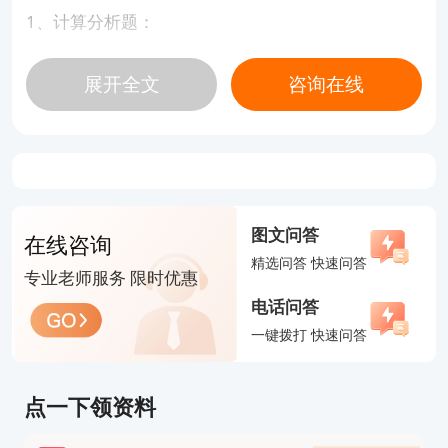
1、计算分析题：
可转债底线价值哥纯债款价值的计算；算股权资本成
展开全文
咨询在线
本，债务资本成本，然后算可转债的资本成本，然后
让做决策。
两期二叉树，套期保值远离，复制原理，风险中性法
作业成本法：最后两问文字表述：作业成本法的特点
和优缺点
图文问答
在线咨询
精选问答 快速问答
2、综合题：
专业老师服务 限时优惠
传统报表转化管理用报表；然后算企业价值，实体价
电话问答
一键拨打 快速问答
值，股权价值，最后算单位股权价值。
二、审计
点一下领资料
1、超出正常经营过程的重大关联方交易；某些错报
低于财务报表整体的重要性，但因与这些错报相关的