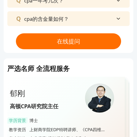
cpa一年考几次？
9、大题考了会计估计、独立性、质量管理、集团报
表审计，银行存款函证
cpa的含金量如何？
三、战略
（一）选择题：
在线提问
1、平衡计分卡
2、风险管理
3、产品生命周期
严选名师 全流程服务
（二）简答题+综合：
数字化技术的应用
郁刚
张丽丽
杨志国
产品生命周期
李晶
郁刚
高顿CPA研究院主任
高顿CPA明星讲师
平衡计分卡
高顿CPA明星讲师
高顿CPA研究院特级讲师
高顿CPA研究院主任
企业能力分析
学历背景
博士
学历背景
硕士
学历背景
硕士
学历背景
博士
学历背景
博士
教学资历
上财商学院EDP特聘讲师、《CPA四维考
差异化战略
教学资历
央广网明星讲师、多年面授&网课教学经
教学资历
高顿CPA最具特色的教师之一、《CPA大
教学资历
四大会计师事务所财务内训指定讲师、
教学资历
上财商学院EDP特聘讲师、《CPA四维考
霸》主编
验
蓝本》主编