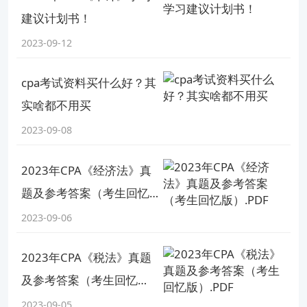
网站合法拥有版权的作品，未经本网站授权，任何媒体、网站、个人
建议计划书！
报告编号：NO.20230913*****
不得转载、链接、转帖或以其他方式使用。 经本网站合法授权的，应
2023-09-12
在授权范围内使用，且使用时必须注明“来源高顿教育”或“来源高顿网
校”或“来源高顿”，并不得对作品中出现的“高顿”字样进行删减、替换
CPA报名注意事项有哪些
等。违反上述声明者，本网站将依法追究其法律责任。 本网站的部分
cpa考试资料买什么好？其
资料转载自互联网，均尽力标明作者和出处。本网站转载的目的在于
【问题分析】您好，您所提出的是CPA报名相关的问题
实啥都不用买
传递更多信息，并不意味着赞同其观点或证实其描述，本网站不对其
【解决方案】在报考CPA时一定要注意仔细阅读中注协网站中的考试报名通知和相关规定，确保自己符合报考条件并按照规定的程序和步骤进行报名和缴费。
真实性负责。 如您认为本网站刊载作品涉及版权等问题，请与本网站
2023-09-08
联系(邮箱fawu@gaodun.com，电话：021-31587497)，本网站核实
查看完整报告
确认后会尽快予以处理。
2023年CPA《经济法》真
题及参考答案（考生回忆
版）.PDF
2023-09-06
2023年CPA《税法》真题
及参考答案（考生回忆
版）.PDF
2023-09-05