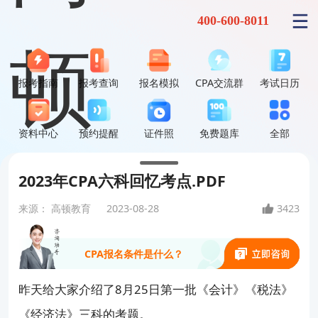
400-600-8011
报考指南
报考查询
报名模拟
CPA交流群
考试日历
资料中心
预约提醒
证件照
免费题库
全部
零基础到底能不能一次过？
2023年CPA六科回忆考点.PDF
来源：
高顿教育
2023-08-28
3423
CPA前景到底如何？
CPA报名条件是什么？
昨天给大家介绍了8月25日第一批《会计》《税法》
就业方向和薪资待遇怎么样？
《经济法》三科的考题。