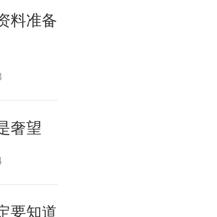
估资料准备
8
不是奢望
4
一定要知道