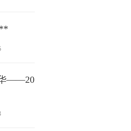
**
6
华——20
3