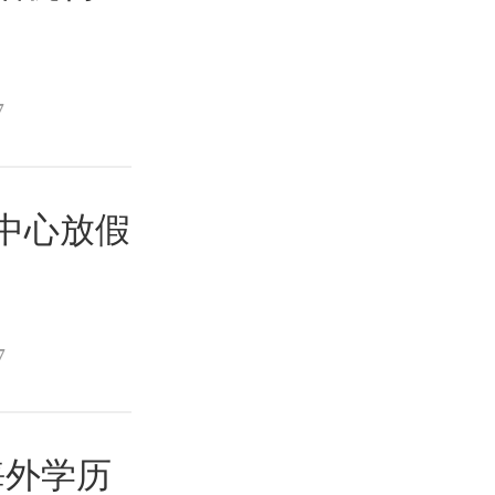
7
试中心放假
7
试海外学历