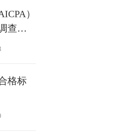
ICPA）
术调查结
8
师合格标
0