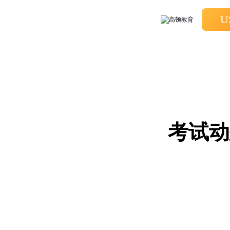
U
考试动