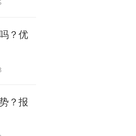
5
报吗？优
8
优势？报