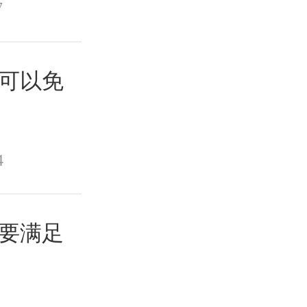
7
？可以免
4
需要满足