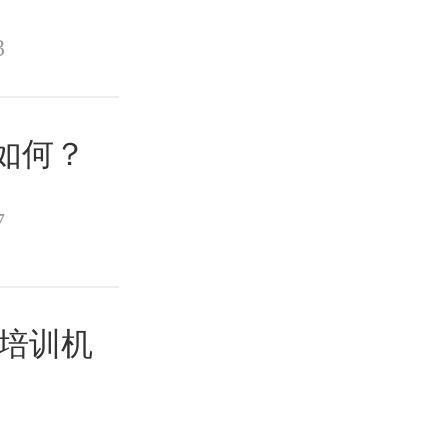
3
率如何？
7
？培训机