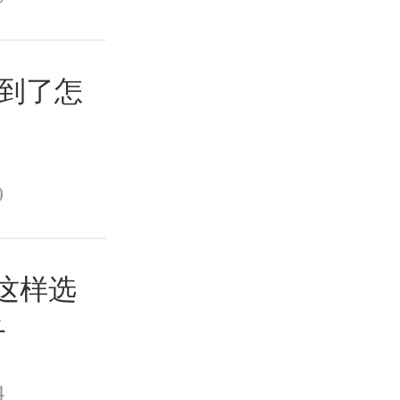
迟到了怎
9
年这样选
子
4