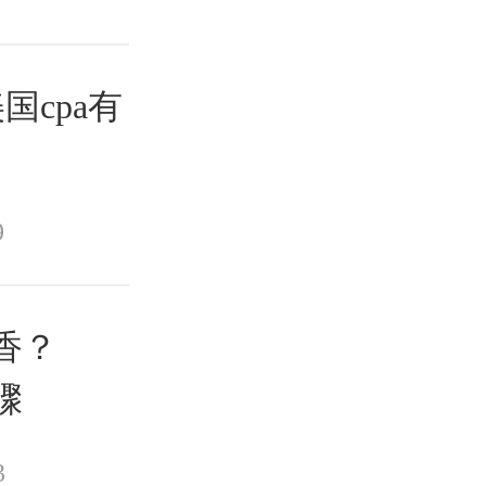
国cpa有
9
吃香？
骤
3