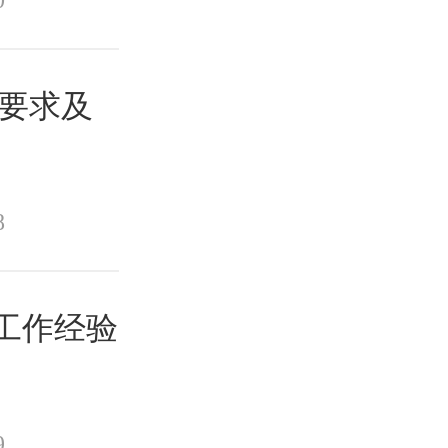
分要求及
8
请工作经验
9