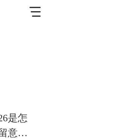
26是怎
留意哪