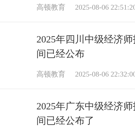
高顿教育
2025-08-06 22:51:2
2025年四川中级经济
间已经公布
高顿教育
2025-08-06 22:32:0
2025年广东中级经济
间已经公布了