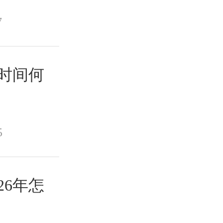
7
试时间何
5
26年怎