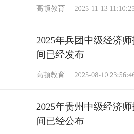
高顿教育
2025-11-13 11:10:2
2025年兵团中级经济
间已经发布
高顿教育
2025-08-10 23:56:4
2025年贵州中级经济
间已经公布