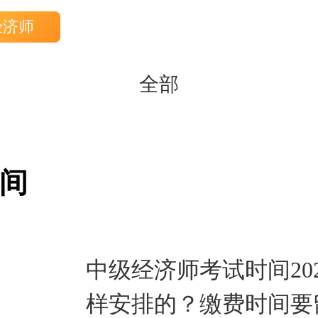
经济师
全部
间
中级经济师考试时间20
样安排的？缴费时间要