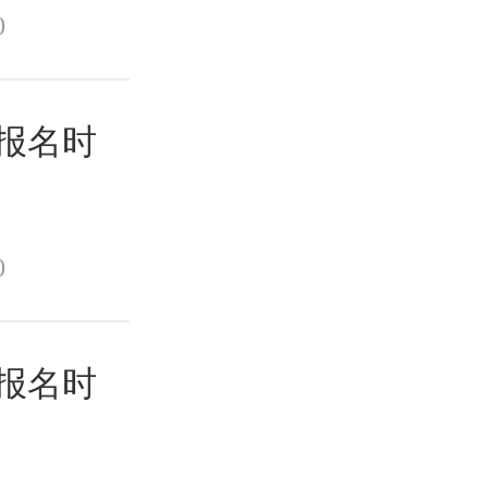
0
师报名时
0
师报名时