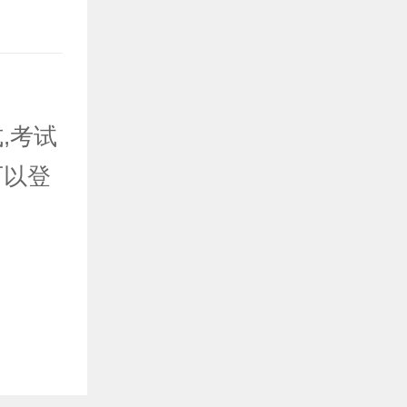
：
,考试
可以登