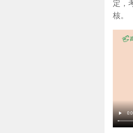
定，
核。