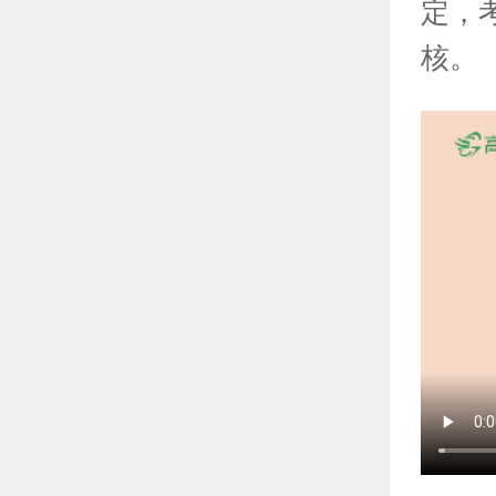
定，
核。