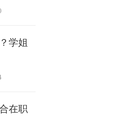
0
吗？学姐
4
适合在职