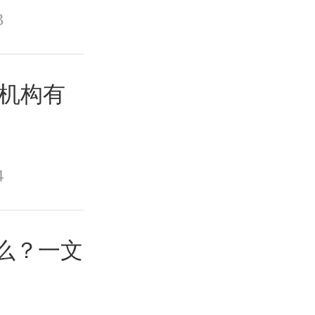
3
训机构有
4
什么？一文