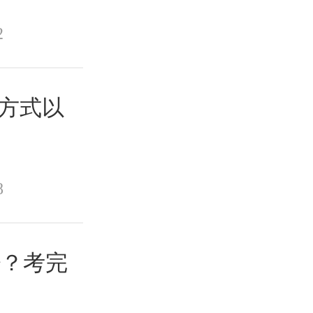
2
分方式以
8
少？考完