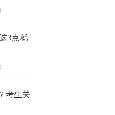
0
这3点就
6
久？考生关