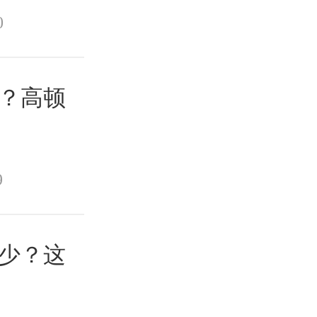
0
好？高顿
9
多少？这