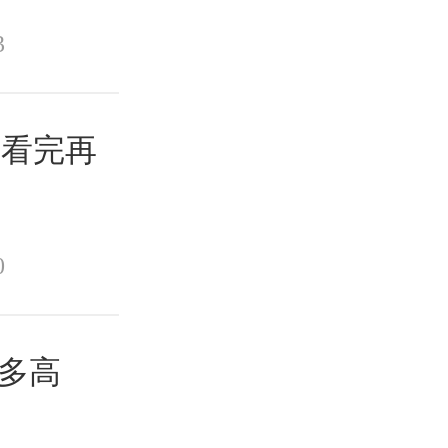
3
？看完再
0
有多高