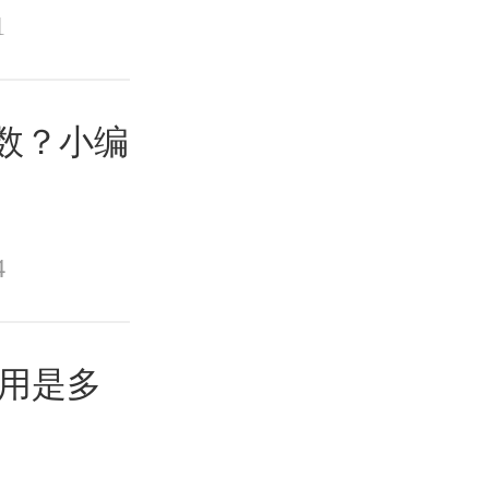
1
分数？小编
4
费用是多