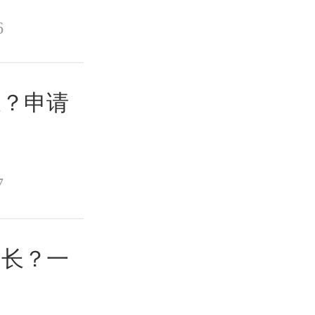
6
长？申请
7
多长？一