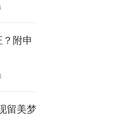
4
证？附申
3
实现留美梦