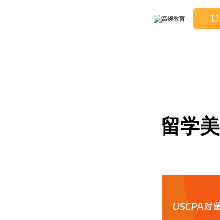
U
留学美