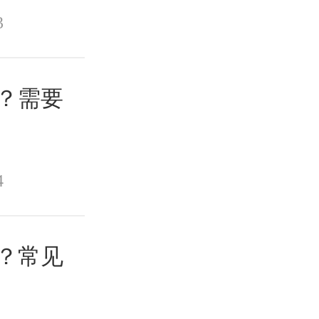
3
？需要
4
？常见