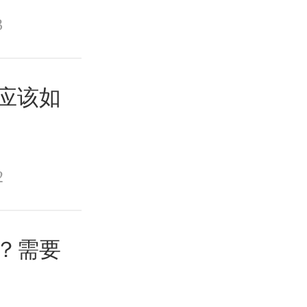
3
应该如
2
？需要