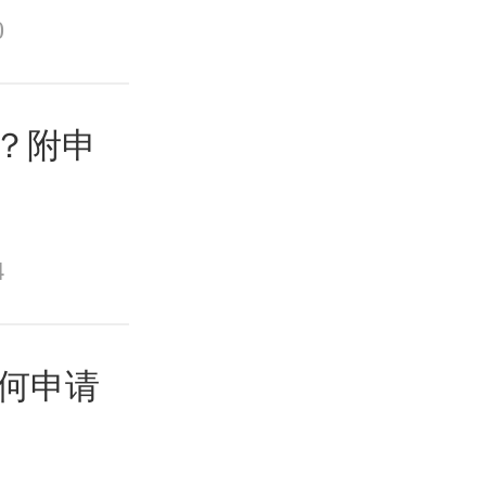
0
？附申
4
如何申请