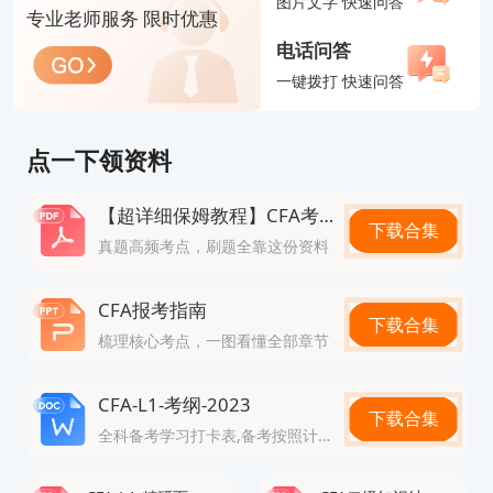
图片文字 快速问答
2025年11月CFA一级考试：11月12日-11月18日
专业老师服务 限时优惠
电话问答
2025年11月CFA二级考试：11月19日-11月23日
一键拨打 快速问答
三、2025年CFA考试大纲变化
1.CFA一级：
点一下领资料
除了考试费涨价之外，此次25年CFA考纲变动一级基
本无变化。
【超详细保姆教程】CFA考试真题
下载合集
2.CFA二级：
真题高频考点，刷题全靠这份资料
相比2024年考纲，2025年CFA二级大部分科目的考
CFA报考指南
下载合集
纲没有变化，除经济和财报各删除一章外，仅另类发
梳理核心考点，一图看懂全部章节
生了考纲变化。对于学过2024年考纲知识的二级考
生来说，整体考纲变动幅度偏小，针对新考纲部分，
CFA-L1-考纲-2023
下载合集
全科备考学习打卡表,备考按照计划走
需要重点学习，因为新增内容往往是协会喜欢考核的
地方。