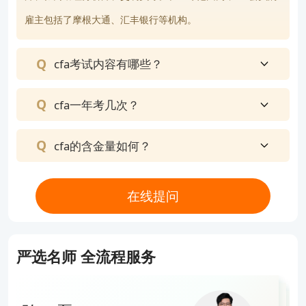
LOS内容无变化，顺序变化（去年的第五第六章改为
雇主包括了摩根大通、汇丰银行等机构。
25年的第一和第二章，去年的前四章在25年变为第
cfa考试内容有哪些？
三到六章）
3.CFA三级：
cfa一年考几次？
从2025年2月的CFA考试开始，CFA三级考试将引入
不同专业方向。除传统的投资组合管理（PortfolioM
cfa的含金量如何？
anagement）方向以外，考生还可以选择私募市场
（PrivateMarkets）或私人财富管理（PrivateWealt
在线提问
h）方向。
对于每个专业方向，65%-70%的学习内容为“共同的
严选名师 全流程服务
核心内容（CommonCore）”，另30%-35%内容
为“专业内容”。这两部分内容的考题都包含选择题和