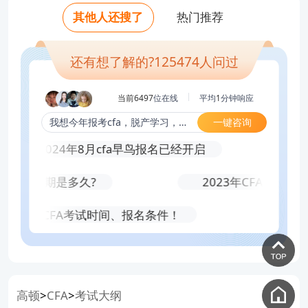
吗？
老师好，CFA考试怎样备考（越详细越
士工作的实用知识，比如家族的权力关系问题，富人
老师好，考出CFA的难度相当于考进什么
老师好，35岁考金融分析师有意义吗？
其他人还搜了
热门推荐
好）？
老师好，金融分析师难度有多大？
老师好，38岁才开始考CFA金融分析师会
大学？
心理问题，家族治理问题，财富保值和财富传承等问
老师好，CFA考试怎样备考（越详细越
老师好，考过金融分析师能干嘛？
不会太迟？
老师好，金融分析师挂出去多少钱一年？
好）？
题。除此之外，本方向还将包括慈善以及如何服务体
还有想了解的?
125474
人问过
老师好，38岁才开始考CFA金融分析师会
育明星等全新领域。
不会太迟？
当前6497
位在线
平均
1
分钟响应
②私募市场：该方向从GP的视角解读私募市场。这
一键咨询
我想今年报考cfa，脱产学习，报几科合适？
部分内容基于CFA考试旅程中学到的包括估值以内的
确定！2024年8月cfa早鸟报名已经开启
很多关键知识，从私募市场的架构讲起，GP和LP在
投资流程中的不同角色，私募股权和私募债券投资，
成绩有效期是多久?
2023年CFA考试时
还包括不动产和基础设施投资等私募投资领域非常热
4年各级别CFA考试时间、报名条件！
cf
门的资产类别，并加入了很多私募市场中最近发生的
全新案例（埃隆·马斯克收购Twitter、Facebook收购
WhatsApp、硅谷银行事件等）。
③投资组合管理：更加深入学习投资组合管理的相
高顿
考试大纲
>
CFA
>