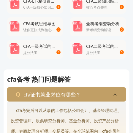
CFA-L1-精研百题-数量
CFA二级知识结构梳理
（1）EconomicsofRegulation整个章节删除
CFA一级核心知识点，圈重点
核心考点整理
该章节自加入考纲后一直没有作为考试重点，25年被
CFA考试思维导图
全科考纲变动分析
剔除。
让你更快找到核心考点
新考纲变动解读
（2）FinancialStatementModeling整个章节删除
CFA一级考试的数学公式表
CFA二级考试的数学公式表
该章节内容调整至一级的FinancialStatementAnalysi
提分法宝
提分法宝
s，并在一级PSM中有相关内容。
（3）Alternative：
cfa备考 热门问题解答
第一项变化：更加强调以投资、估值作为目的时不同
类型房产的特征对比。
cfa证书就业岗位有哪些？
第二、三项变化：仅为文字调整，意思保持不变。
第四项变化：增加了要求解释房地产投资的估值方
cfa考完后可以从事的工作包括公司会计、基金经理助理、
法。
投资管理师、股票研究分析师、基金分析师、投资产品分析
（4）PortfolioManagement
师、券商助理分析师、交易员等。在全球范围内，cfa会员的