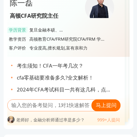
论述题。
陈一磊
Luke
Gloria
陈一磊
(1)共同的核心内容（CommonCore；65%-70%）
高顿CFA研究院主任
高顿CFA明星讲师
高顿CFA明星讲师
包含从事投资管理工作必备的知识和技能，内容涉及
高顿CFA研究院主任
学历背景
复旦金融本硕、
学历背景
硕士
资产配置、投资组合构建、投资效果评估、衍生品及
学历背景
硕士
学历背景
复旦金融本硕、
CFA&FRM持证人
教学资历
高顿教育CFA/FRM研究院CFA/FRM 学术
CFA&FRM持证人
教学资历
高顿教育CFA/FRM研究院CAIA研究中心
教学资历
高顿教育CFA/FRM研究院教研委员会委
教学资历
高顿教育CFA/FRM研究院CFA/FRM 学术
风险管理、道德。改革之前的三级考试也包含这些内
总监、产品高级总监、首席金牌讲师
主任兼特级讲师
员长、FRM教研模块总负责人兼特级讲
总监、产品高级总监、首席金牌讲师
客户评价
专业度高,擅长规划,富有亲和力
客户评价
专业,热情洋溢,细心负责
客户评价
课程讲授幽默风趣，深入浅出，引人入
客户评价
专业度高,擅长规划,富有亲和力
师，负责CFA和FRM项目课程研发，以及
容。
胜
CFA和FRM多门课程授课工作。
考生须知！CFA一年考几次？
(2)专业内容（30%-35%）：深入每个专业方向
cfa不同阶段如何备考？吐血整理！
2024年2月CFA考试预约流程是什么样的，
考生须知！CFA一年考几次？
点击查看！
cfa零基础要准备多久?全文解析！
①私人财富管理：该专业方向介绍了在服务高净值
收藏！24年CFA一级超全备考干货合集！
抓紧时间！2024年2月珠海CFA报名流程已
cfa零基础要准备多久?全文解析！
2024年CFA考试科目一共有这几科，点击
人群（资产净值超过500万美元）时所须遵从的通用
公布
高效备考cfa的方法有哪些？CFA复习攻
2024年2月CFA考试预约流程已经公布，点
2024年CFA考试科目一共有这几科，点击
查看！
略！
原则及全球视角。这一方向的学习内容从私人财富管
击查看
马上提问
查看！
马上提问
马上提问
马上提问
理行业的基本介绍，逐渐延伸至如何与高净值人群工
老师好，金融分析师通过率是多少？
999+人提问
老师好，考完金融分析师可以做什么工
999+人提问
问
老师好，金融分析师考试科目几年考完？
999+人提问
作。除了基本的投资管理、财务规划相关知识以外，
老师好，金融分析师通过率是多少？
老师好，有了金融分析师证后好找工作
作？
999+人提问
老师好，CFA金融分析师年薪一般多少？
吗？
老师好，CFA工资一般是多少钱？
这一方向的内容还将涉及更多与高净值、超高净值人
老师好，考出CFA的难度相当于考进什么
老师好，有了金融分析师证后好找工作
老师好，金融分析师工资待遇如何？
大学？
老师好，CFA如果不去考会怎么样？