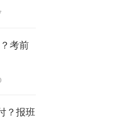
7
谱？考前
0
支付？报班