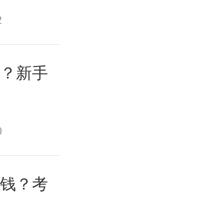
2
次？新手
0
少钱？考