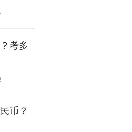
7
出？考多
2
人民币？