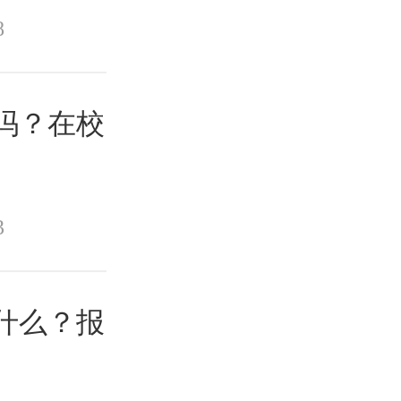
8
考吗？在校
3
是什么？报