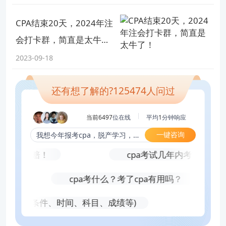
扫描下方二维码，回复三色免费领！
CPA结束20天，2024年注
会打卡群，简直是太牛
了！
2023-09-18
还有想了解的?
125474
人问过
当前6497
位在线
平均
1
分钟响应
一键咨询
我想今年报考cpa，脱产学习，报几科合适？
是稳赚不赔！
cpa考试几年内考完？5年
cpa考什么？考了cpa有用吗？
试信息(条件、时间、科目、成绩等)
20
以上就是【太全啦！2023年CPA六科三色笔记