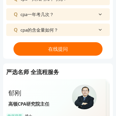
cpa一年考几次？
cpa的含金量如何？
在线提问
严选名师 全流程服务
Part2：表格对比，记忆更加高效！
郁刚
同时对一些易混淆的知识点，通过表格对比的形式列
张丽丽
杨志国
李晶
出，
郁刚
高顿CPA研究院主任
高顿CPA明星讲师
高顿CPA明星讲师
高顿CPA研究院特级讲师
各个知识点之间的差异一目了然，再也不怕前面背，
高顿CPA研究院主任
学历背景
博士