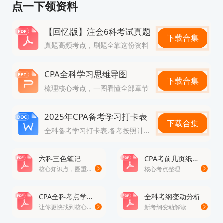
点一下领资料
【回忆版】注会6科考试真题
资料珍贵，接下来再给大家展示下部分：
下载合集
真题高频考点，刷题全靠这份资料
Part1：浓缩精华，复习更有重点！
浓缩考点精华，囊括重点必背章节。
CPA全科学习思维导图
下载合集
对于需要重点注意的考点、和考点关键词，分别采用
梳理核心考点，一图看懂全部章节
黄色、红色进行标记。方便你从知识点中一眼就看到
2025年CPA备考学习打卡表
重点关键词。
下载合集
全科备考学习打卡表,备考按照计划走
六科三色笔记
CPA考前几页纸考点精讲
核心知识点，圈重点
核心考点整理
CPA全科考点学习清单
全科考纲变动分析
让你更快找到核心考点
新考纲变动解读