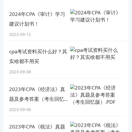
（全）.pdf】的全部内容。想知道自己是否可以报
2024年CPA《审计》学习
考？赶快来看
报名条件
吧！欢迎小伙伴们前往
高顿教
建议计划书！
育
CPA
网站，了解更多
考试资讯
！
2023-09-12
相关阅读
cpa考试资料买什么好？其
cpa和法考哪个难？难分高下！
实啥都不用买
cpa出成绩的时间2022是哪天？2023年CPA备考如何规划？
2023-09-08
深度分析：cma与cpa哪个更有含金量？如何选择？
2023年CPA《经济法》真
题及参考答案（考生回忆
版权声明：本条内容自发布之日起，有效期为一个月。凡本网站注
明“来源高顿教育”或“来源高顿网校”或“来源高顿”的所有作品，均为本
版）.PDF
2023-09-06
网站合法拥有版权的作品，未经本网站授权，任何媒体、网站、个人
报告编号：NO.20230913*****
不得转载、链接、转帖或以其他方式使用。 经本网站合法授权的，应
在授权范围内使用，且使用时必须注明“来源高顿教育”或“来源高顿网
2023年CPA《税法》真题
校”或“来源高顿”，并不得对作品中出现的“高顿”字样进行删减、替换