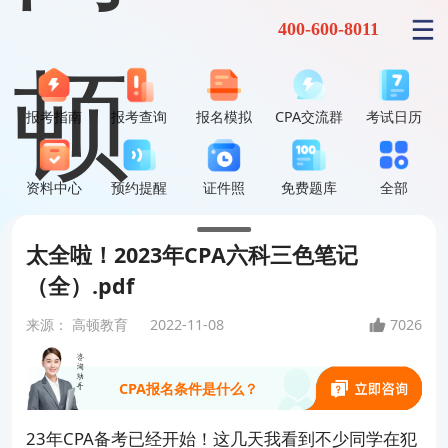
400-600-8011
报考指南
报考查询
报名模拟
CPA交流群
考试日历
资料中心
预约提醒
证件照
免费题库
全部
零基础到底能不能一次过？
太全啦！2023年CPA六科三色笔记
CPA前景到底如何？
（全）.pdf
来源：
高顿教育
2022-11-08
7026
CPA报名条件是什么？
就业方向和薪资待遇怎么样？
23年CPA备考已经开始！这几天我看到不少同学在犯