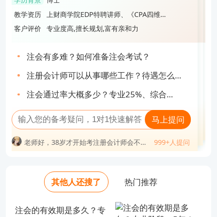
学历背景
硕士
学历背景
硕士
后面就记混了。也方便大家对比记忆、总结记忆。
学历背景
博士
学历背景
博士
教学资历
上财商学院EDP特聘讲师、《CPA四维考
教学资历
央广网明星讲师、多年面授&网课教学经
教学资历
高顿CPA最具特色的教师之一、《CPA大
教学资历
四大会计师事务所财务内训指定讲师、
教学资历
上财商学院EDP特聘讲师、《CPA四维考
霸》主编
验
蓝本》主编
《CPA押题密卷及赢考手册》主编
霸》主编
客户评价
专业度高,擅长规划,富有亲和力
客户评价
专业,热情洋溢,细心负责
客户评价
接地气,风趣幽默,东北味段子手
客户评价
重点突出,逻辑分析力强,通俗易懂
客户评价
专业度高,擅长规划,富有亲和力
注会有多难？如何准备注会考试？
注册会计师待遇如何？收入高不高？
2025年CPA《财管》学习建议计划书！
cpa好考吗难度大吗？单科通过率不足
注会有多难？如何准备注会考试？
注册会计师可以从事哪些工作？待遇怎么
30%！
注会考试成绩有效期如何计算？算错就亏
CPA六科考前必背10页纸.pdf
cpa怎么报名？九步教你搞定报名流程！
注册会计师可以从事哪些工作？待遇怎么
样？揭秘！
大了...
注会通过率大概多少？专业25%、综合
cpa只过一科有用吗？有，且用处还不少！
cpa工资一般多少钱一个月？坦白局来了
样？揭秘！
CPA《会计》专题讲义，135页精华总结，
注会通过率大概多少？专业25%、综合
80%！
马上提问
抢跑24年注会考试！
马上提问
80%！
马上提问
老师好，38岁才开始考注册会计师会不会
马上提问
马上提问
老师好，cpa自学过的概率大吗？
999+人提问
老师好，考过注册会计师能干嘛？
太迟？
老师好，注会证书挂出去多少钱一年？
999+人提问
老师好，注册会计师通过率是多少？
老师好，38岁才开始考注册会计师会不会
999+人提问
老师好，注会一共几科几年过？
问
999+人提问
老师好，考完注册会计师可以做什么工
999+人提问
老师好，有了注册会计师证后好找工作
太迟？
老师好，注册会计师考试科目几年考完？
老师好，cpa考下来大概费用多少？
老师好，注册会计师通过率是多少？
作？
吗？
老师好，cpa注册会计师年薪一般多少？
老师好，考出注册会计师的难度相当于考
老师好，cpa工资一般是多少钱？
老师好，cpa证书一年挣多少钱？
进什么大学？
老师好，有了注册会计师证后好找工作
老师好，注册会计师工资待遇如何？
老师好，注册会计师考试怎样备考（越详
老师好，cpa如果不去考会怎么样？
吗？
老师好，注册会计师能干什么工作？
其他人还搜了
热门推荐
细越好）？
老师好，考出注册会计师的难度相当于考
老师好，35岁考注册会计师有意义吗？
老师好，注册会计师难度有多大？
进什么大学？
老师好，注册会计师考试怎样备考（越详
注会的有效期是多久？专
细越好）？