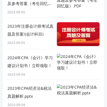
CPA报名注意事项有哪些
及参考答案（考生回忆
等。违反上述声明者，本网站将依法追究其法律责任。 本网站的部分
版）.PDF
资料转载自互联网，均尽力标明作者和出处。本网站转载的目的在于
2023-09-05
【问题分析】您好，您所提出的是CPA报名相关的问题
传递更多信息，并不意味着赞同其观点或证实其描述，本网站不对其
【解决方案】在报考CPA时一定要注意仔细阅读中注协网站中的考试报名通知和相关规定，确保自己符合报考条件并按照规定的程序和步骤进行报名和缴费。
真实性负责。 如您认为本网站刊载作品涉及版权等问题，请与本网站
2023年注册会计师考试真
联系(邮箱fawu@gaodun.com，电话：021-31587497)，本网站核实
查看完整报告
确认后会尽快予以处理。
题及答案!(会计科目)
2023-09-05
2024年CPA《会计》学习
建议计划书！立即领取！
2023-09-04
2023年CPA经济法&税法
真题解析.pptx
2023-09-04