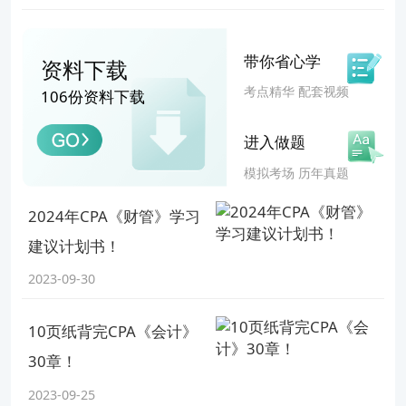
更多内容
篇幅所限，不再更多展示，这份资料特别适合准备考
带你省心学
资料下载
CPA考试的同学，强烈建议领取！
考点精华 配套视频
106份资料下载
进入做题
模拟考场 历年真题
2024年CPA《财管》学习
建议计划书！
2023-09-30
10页纸背完CPA《会计》
30章！
CPA六科三色笔记免费送给大家！
2023-09-25