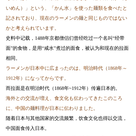
いめん）」という、「かん水」を使った麺類を食べたと
記されており、現在のラーメンの麺と同じものではない
かと考えられています。
史料中记载，1488年京都僧侣们曾经吃过一个名叫“经带
面”的食物，是用“咸水”煮过的面食，被认为和现在的拉面
相同。
ラーメンが日本中に広まったのは、明治時代（1868年～
1912年）になってからです。
而拉面是在明治时代（1868年~1912年）传遍日本的。
海外との交流が増え、食文化も伝わってきたこのころ
に、中国の麺料理が日本に伝わりました。
随着日本与其他国家的交流频繁，饮食文化也得以交流，
中国面食传入日本。