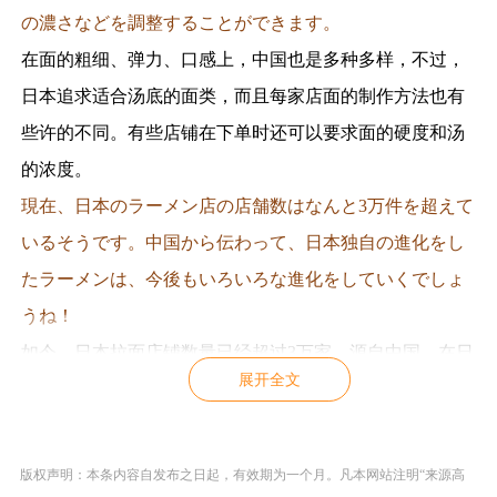
の濃さなどを調整することができます。
在面的粗细、弹力、口感上，中国也是多种多样，不过，
日本追求适合汤底的面类，而且每家店面的制作方法也有
些许的不同。有些店铺在下单时还可以要求面的硬度和汤
的浓度。
現在、日本のラーメン店の店舗数はなんと3万件を超えて
いるそうです。中国から伝わって、日本独自の進化をし
たラーメンは、今後もいろいろな進化をしていくでしょ
うね！
如今，日本拉面店铺数量已经超过3万家。源自中国，在日
展开全文
本经过本土进化过后的拉面今后也会不断发展！
翻译为高顿日语原创，未经许可禁止转载
版权声明：本条内容自发布之日起，有效期为一个月。凡本网站注明“来源高