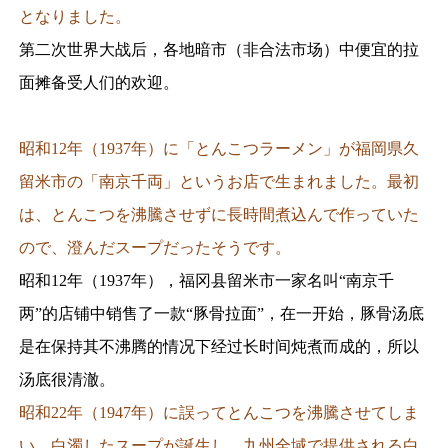
となりました。
第二次世界大战后，各地暗市（非合法市场）中便宜的拉
面摊备受人们的欢迎。
昭和12年（1937年）に「とんこつラーメン」が福岡県久
留米市の「南京千両」というお店で生まれました。
最初
は、とんこつを沸騰させずに長時間煮込んで作っていた
ので、澄んだスープだったそうです。
昭和12年（1937年），福冈县留米市一家名叫“南京千
两”的店铺中销售了一款“豚骨拉面”，在一开始，豚骨汤底
是在保持其不沸腾的情况下经过长时间炖煮而成的，所以
汤底很清澈。
昭和22年（1947年）に誤ってとんこつを沸騰させてしま
い、白濁したスープが誕生し、九州全域で提供される白