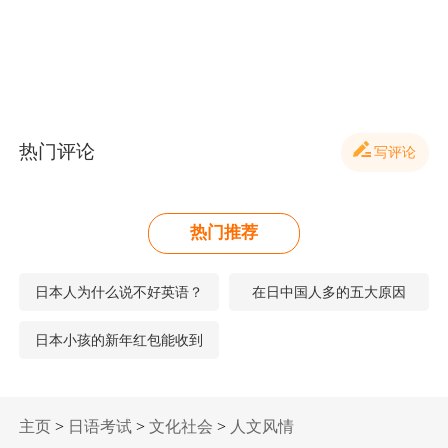
顿教育”或“来源高顿网校”或“来源高顿”的所有作品，均为本网站合法拥有版权
的作品，未经本网站授权，任何媒体、网站、个人不得转载、链接、转帖或以
其他方式使用。 经本网站合法授权的，应在授权范围内使用，且使用时必须注
明“来源高顿教育”或“来源高顿网校”或“来源高顿”，并不得对作品中出现的“高
顿”字样进行删减、替换等。违反上述声明者，本网站将依法追究其法律责
任。 本网站的部分资料转载自互联网，均尽力标明作者和出处。本网站转载的
目的在于传递更多信息，并不意味着赞同其观点或证实其描述，本网站不对其
真实性负责。 如您认为本网站刊载作品涉及版权等问题，请与本网站联系(邮
热门评论
写评论
箱fawu@gaodun.com，电话：021-31587497)，本网站核实确认后会尽快予以处
理。
热门推荐
日本人为什么说不好英语？
在日中国人多的五大原因
日本小孩的新年红包能收到
多少？都怎么分配？
主页
>
日语考试
>
文化社会
>
人文风情