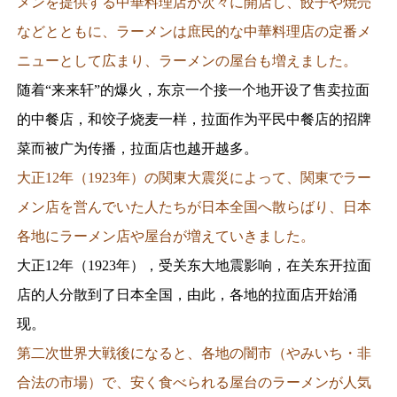
メンを提供する中華料理店が次々に開店し、餃子や焼売
などとともに、ラーメンは庶民的な中華料理店の定番メ
ニューとして広まり、ラーメンの屋台も増えました。
随着“来来轩”的爆火，东京一个接一个地开设了售卖拉面
的中餐店，和饺子烧麦一样，拉面作为平民中餐店的招牌
菜而被广为传播，拉面店也越开越多。
大正12年（1923年）の関東大震災によって、関東でラー
メン店を営んでいた人たちが日本全国へ散らばり、日本
各地にラーメン店や屋台が増えていきました。
大正12年（1923年），受关东大地震影响，在关东开拉面
店的人分散到了日本全国，由此，各地的拉面店开始涌
现。
第二次世界大戦後になると、各地の闇市（やみいち・非
合法の市場）で、安く食べられる屋台のラーメンが人気