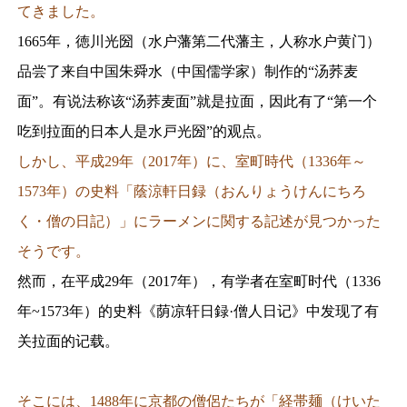
てきました。
1665年，徳川光圀（水户藩第二代藩主，人称水户黄门）
品尝了来自中国朱舜水（中国儒学家）制作的“汤荞麦
面”。有说法称该“汤荞麦面”就是拉面，因此有了“第一个
吃到拉面的日本人是水戸光圀”的观点。
しかし、平成29年（2017年）に、室町時代（1336年～
1573年）の史料「蔭涼軒日録（おんりょうけんにちろ
く・僧の日記）」にラーメンに関する記述が見つかった
そうです。
然而，在平成29年（2017年），有学者在室町时代（1336
年~1573年）的史料《荫凉轩日録·僧人日记》中发现了有
关拉面的记载。
そこには、1488年に京都の僧侶たちが「経帯麺（けいた