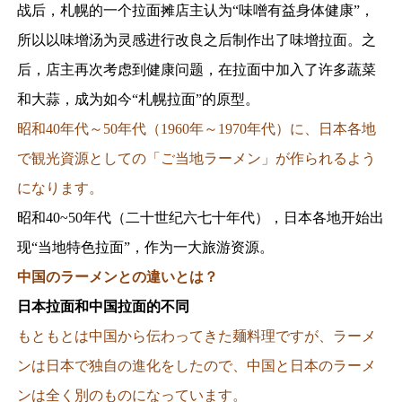
战后，札幌的一个拉面摊店主认为“味噌有益身体健康”，
所以以味增汤为灵感进行改良之后制作出了味增拉面。之
后，店主再次考虑到健康问题，在拉面中加入了许多蔬菜
和大蒜，成为如今“札幌拉面”的原型。
昭和40年代～50年代（1960年～1970年代）に、日本各地
で観光資源としての「ご当地ラーメン」が作られるよう
になります。
昭和40~50年代（二十世纪六七十年代），日本各地开始出
现“当地特色拉面”，作为一大旅游资源。
中国のラーメンとの違いとは？
日本拉面和中国拉面的不同
もともとは中国から伝わってきた麺料理ですが、ラーメ
ンは日本で独自の進化をしたので、中国と日本のラーメ
ンは全く別のものになっています。