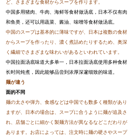
ど、さまざまな食材からスープを作ります。
中国多用猪肉、牛肉、海鲜等食材做汤底，日本不仅有肉
和鱼类，还可以用蔬菜、酱油、味噌等食材做汤底。
中国のスープは基本的に薄味ですが、日本は複数の食材
からスープを作ったり、濃く煮詰めたりするため、奥深
く繊細でさまざまな味わいがあるといわれています。
中国拉面汤底味道大多单一，日本拉面汤底使用多种食材
长时间炖煮，因此能够品尝到浓厚深邃细致的味道。
麺が違う
面的不同
麺の太さや弾力、食感などは中国でも数多く種類があり
ますが、日本の場合は、スープに合うように麺が追及さ
れ、店舗ごとに細かく製麺方法が異なるなどこだわりが
あります。お店によっては、注文時に麺の硬さやスープ