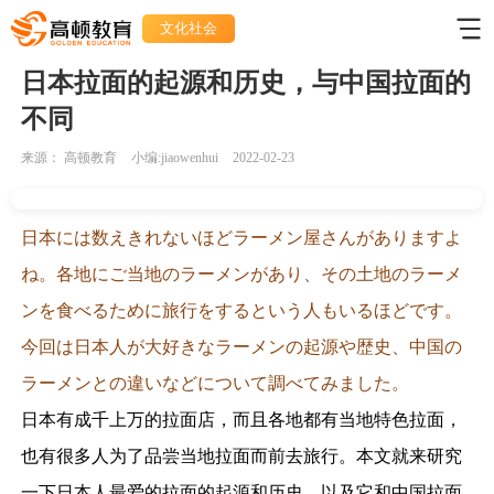
文化社会
日本拉面的起源和历史，与中国拉面的
不同
来源：
高顿教育
小编:jiaowenhui
2022-02-23
日本には数えきれないほどラーメン屋さんがありますよ
ね。各地にご当地のラーメンがあり、その土地のラーメ
ンを食べるために旅行をするという人もいるほどです。
今回は日本人が大好きなラーメンの起源や歴史、中国の
ラーメンとの違いなどについて調べてみました。
日本有成千上万的拉面店，而且各地都有当地特色拉面，
也有很多人为了品尝当地拉面而前去旅行。本文就来研究
一下日本人最爱的拉面的起源和历史，以及它和中国拉面