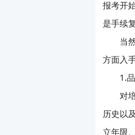
报考开
是手续
当然了
方面入
1.品
对培训
历史以
立年限