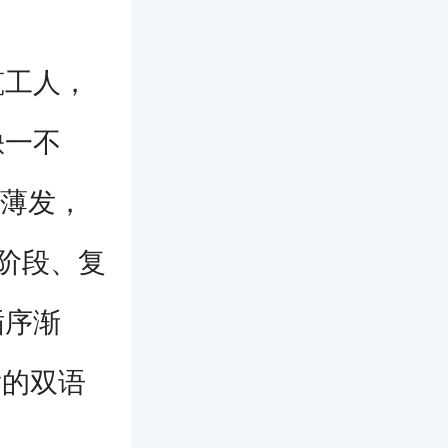
工人，
缺一不
积薄发，
习阶段、复
循序渐
发的双语