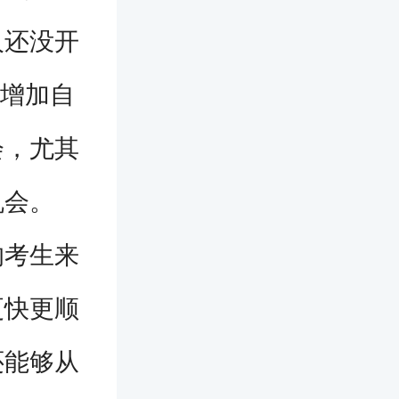
人还没开
够增加自
会，尤其
机会。
考生来
更快更顺
还能够从