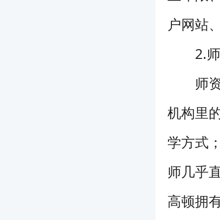
户网站
2.师
师资力
机构里
学方式
师几乎
高顿拥