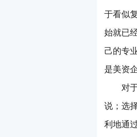
于看似
始就已经
己的专
是美资
对于那
说；选
利地通