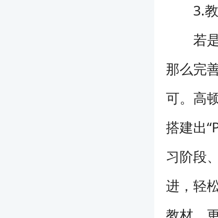
3.教
若是将
那么完
可。高顿
搭建出“
习阶段
进，轻松
教材，