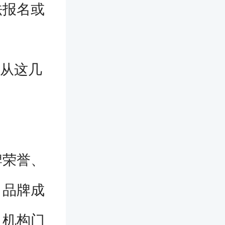
法报名或
要从这几
荣誉、
、品牌成
及机构门