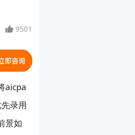
9501
icpa
优先录用
前景如