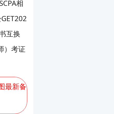
CPA相
ET202
证书互换
计师）考证
导图最新备