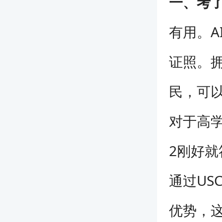
一、考了
有用。A
证照。拥
民，可以
对于高学
2刚好
通过US
优势，