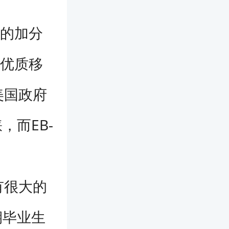
洲的加分
的优质移
美国政府
而EB-
有很大的
期毕业生