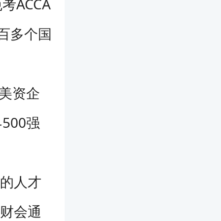
ACCA
百多个国
是美资企
500强
大的人才
际财会通