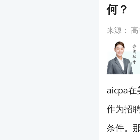
何？
来源：
高
aicp
作为招
条件。那