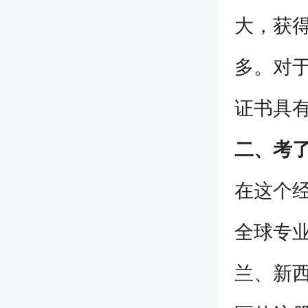
大，获得
多。对于
证书具
二、考了
在这个经
全球专业
兰、新