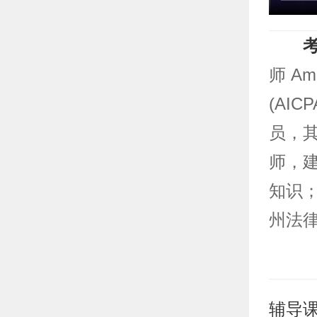
师 Amer
(AI
员，
师，
知识
州法律
辅导