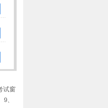
考试窗
、9、