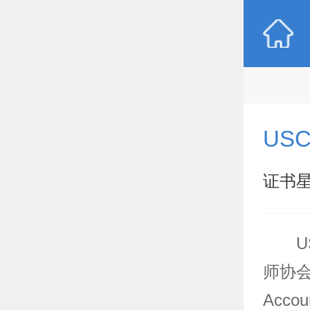
US
证书
师协会Ame
Acco