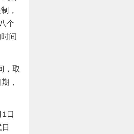
限制，
十八个
的时间
间，取
日期，
月1日
试日