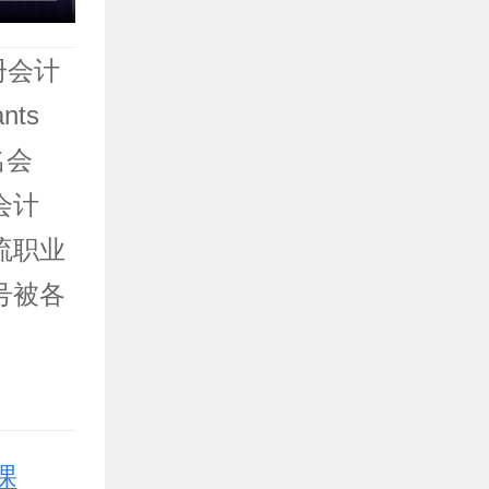
册会计
ants
名会
会计
流职业
号被各
课