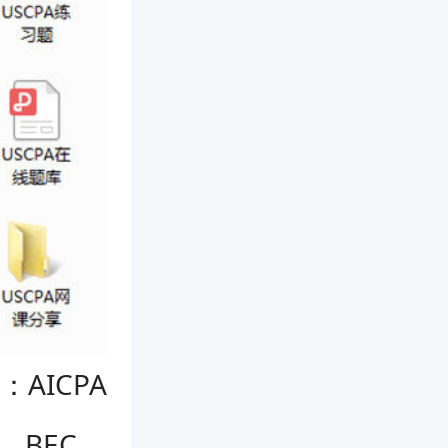
AICPA
、BEC。