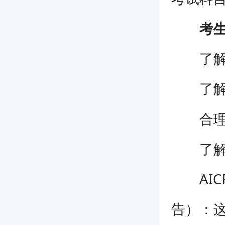
考生们
了解A
了解A
合理定
了解A
AICP
告）：