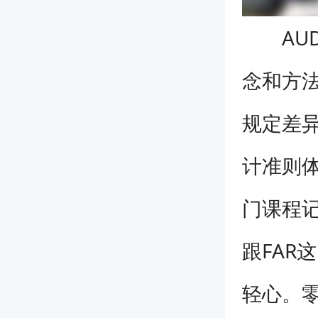
AUD
念和方
规定差
计准则
门课程
跟FAR
轻心。零