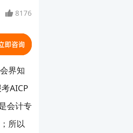
8176
财会界知
AICP
是会计专
的；所以