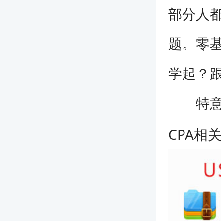
部分人都
题。零基
学起？
特意给
CPA相