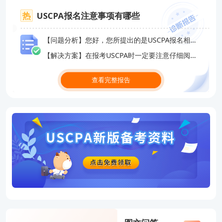
在授权范围内使用，且使用时必须注明“来源高顿教育”或“来源高顿网
校”或“来源高顿”，并不得对作品中出现的“高顿”字样进行删减、替换
USCPA报名注意事项有哪些
等。违反上述声明者，本网站将依法追究其法律责任。 本网站的部分
资料转载自互联网，均尽力标明作者和出处。本网站转载的目的在于
【问题分析】您好，您所提出的是USCPA报名相关的问题
传递更多信息，并不意味着赞同其观点或证实其描述，本网站不对其
【解决方案】在报考USCPA时一定要注意仔细阅读官方网站中的考试报名通知和相关规定，确保自己符合报考条件并按照规定的程序和步骤进行报名和缴费。
真实性负责。 如您认为本网站刊载作品涉及版权等问题，请与本网站
联系(邮箱fawu@gaodun.com，电话：021-31587497)，本网站核实
查看完整报告
确认后会尽快予以处理。