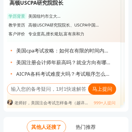
Feifei
高顿USCPA研究院院长
高顿USCPA明星讲师
高顿USCPA明星讲师
高顿USCPA研究院人气讲师
高顿USCPA研究院院长
学历背景
美国纽约市立大学
学历背景
管理学博士
学历背景
加拿大英属哥伦比
学历背景
美国德州A&M大学
学历背景
美国纽约市立大学
会计本科&硕士
亚大学会计硕士
教学资历
高顿USCPA研究院院长、USCPA中国校
会计硕士
教学资历
南京审计大学审计硕士研究生导师、现
会计本科&硕士
教学资历
美国注册会计师、纳斯达克上市企业
教学资历
USCPA&CMA双证持证人、国内USCPA
教学资历
高顿USCPA研究院院长、USCPA中国校
友会副会长、高顿考前冲刺营人气教
任南京审计大学内审计教育项目主任、
CFO、十多年北美学习及工作经验，是
考试满分记录保持者，现任Deloitte事务
友会副会长、高顿考前冲刺营人气教
客户评价
专业度高,擅长规划,富有亲和力
客户评价
教学严谨，思路清晰，细心负责
客户评价
课程讲授幽默风趣，深入浅出，引人入
客户评价
通俗易懂，逻辑分析力强,对考点把握十
客户评价
专业度高,擅长规划,富有亲和力
练、1对1考前辅导教练
10年以上教学研究经验
高顿知名讲师
所高级税务，是高顿知名讲师
练、1对1考前辅导教练
胜
分精准
美国cpa考试攻略：如何在有限的时间内完
uscpa证书有用吗？在国内的发展前景如
2024年USCPA大改革：该如何制定备考计
美国CPA考试难度大不大？掌握这些备考技
美国cpa考试攻略：如何在有限的时间内完
成备考？
何？
美国注册会计师年薪高吗？就业方向有哪
划？
巧提高通过率！
考了aicpa对移民有用吗？就业前景如何？
成备考？
考aicpa需要哪些条件？考试重点是什么？
AICPA报名流程是怎样的？一分钟带你全面
美国注册会计师年薪高吗？就业方向有哪
些？
AICPA各科考试难度大吗？考试顺序怎么排
uscpa考试考了多少分及格？成绩有效期多
了解
AICPA持证人的前景如何？年薪有多高？
些？
2024年美国CPA考试蓝图正式发布：点击
AICPA各科考试难度大吗？考试顺序怎么排
比较好？
长？
马上提问
了解详情！
马上提问
比较好？
马上提问
马上提问
马上提问
老师好，美国注会考试怎样备考（越详细
999+人提问
老师好，美国注册会计师能干什么工作？
999+人提问
老师好，35岁考美国注册会计师有意义
999+人提问
越好）？
问
老师好，38岁才开始考美国注册会计师会
老师好，美国注册会计师难度有多大？
999+人提问
老师好，美国注会考试怎样备考（越详细
999+人提问
老师好，uacpa自学过的概率大吗？
吗？
不会太迟？
老师好，考过美国注册会计师能干嘛？
老师好，美国注册会计师通过率是多少？
越好）？
老师好，uscpa考了对移民留学有优势
老师好，美国注会一共几科几年过？
老师好，38岁才开始考美国注册会计师会
老师好，考完美国注册会计师可以做什么
老师好，有了美国注册会计师证后好找工
吗？
老师好，美国注册会计师考试科目几年考
不会太迟？
老师好，uscpa考下来大概费用多少？
作吗？
工作？
老师好，美国注册会计师通过率是多少？
老师好，考出美国注册会计师的难度相当
其他人还搜了
热门推荐
老师好，uscpa美国注册会计师年薪一般
完？
老师好，uscpa工资一般是多少钱？
老师好，uscpa证书一年挣多少钱？
于考进什么大学？