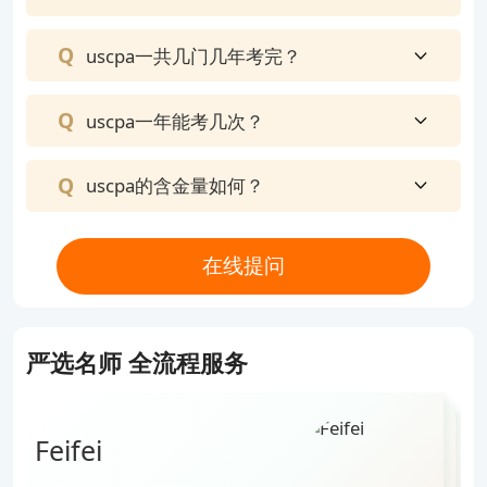
uscpa一共几门几年考完？
uscpa一年能考几次？
uscpa的含金量如何？
在线提问
严选名师 全流程服务
Feifei
Zhou
Jin
Lai