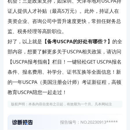
机会；三是政策支持，如深圳、天津等地对USCPA持
证人提供人才补贴（最高5万元）。此外，持证人在
美资企业、咨询公司中晋升速度更快，常担任财务总
监、税务经理等高阶职位。
好了，以上就是
【备考USCPA的好处有哪些？】
的全
部内容，想要了解更多关于USCPA相关政策，请访问
【USCPA报考指南】栏目！一键轻松GET USCPA报名
条件、报名费用、补学分、证书互换等全面信息！新
的一年USCPA（美国注册会计师）考证新征程，高顿
教育USCPA陪您一起走过！
版权声明：本条内容自发布之日起，有效期为一个月。凡本网站注
明“来源高顿教育”或“来源高顿网校”或“来源高顿”的所有作品，均为本
网站合法拥有版权的作品，未经本网站授权，任何媒体、网站、个人
报告编号：NO.20230913*****
不得转载、链接、转帖或以其他方式使用。 经本网站合法授权的，应