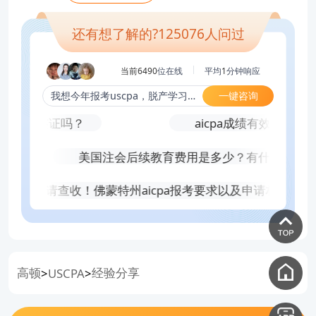
多少？
老师好，有了美国注册会计师证后好找工
老师好，美国注册会计师工资待遇如何？
老师好，uscpa如果不去考会怎么样？
作吗？
还有想了解的?
125076
人问过
老师好，考出美国注册会计师的难度相当
于考进什么大学？
当前6490
位在线
平均
1
分钟响应
一键咨询
我想今年报考uscpa，脱产学习，先考哪科合适？
获取工作签证吗？
aicpa成绩有效期多长
美国注会后续教育费用是多少？有什么要求？
请查收！佛蒙特州aicpa报考要求以及申请材料汇总
高顿
经验分享
>
USCPA
>