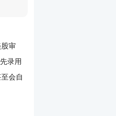
美股审
优先录用
甚至会自