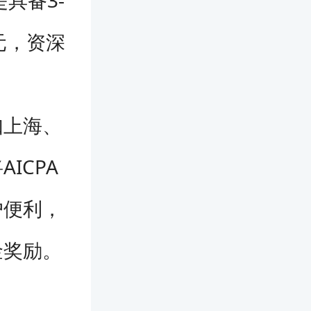
元，资深
如上海、
ICPA
户便利，
金奖励。