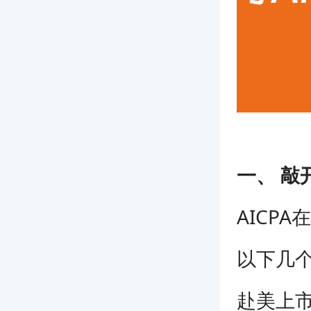
一、 敲
AICP
以下几
赴美上市