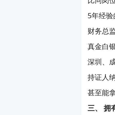
5年经验
财务总
真金白
深圳、成
持证人
甚至能
三、 拥