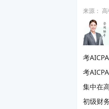
来源：
高
考AIC
考AIC
集中在
初级财务