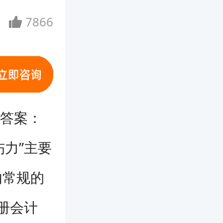
7866
确答案：
伤力”主要
内常规的
注册会计