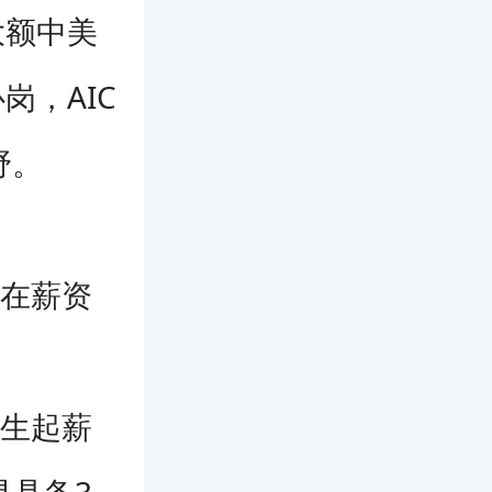
大额中美
岗，AIC
野。
A在薪资
届生起薪
具备3-