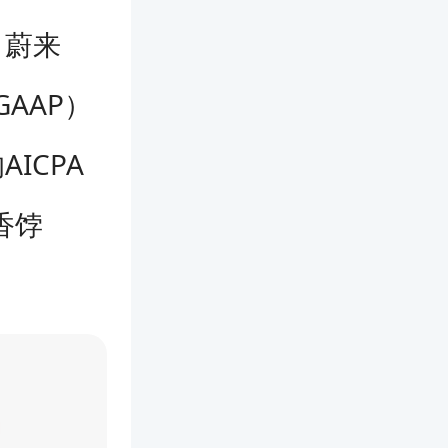
、蔚来
AAP）
ICPA
香饽