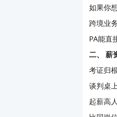
如果你
跨境业务
PA能
二、 薪
考证归根
谈判桌
起薪高人
比同岗位