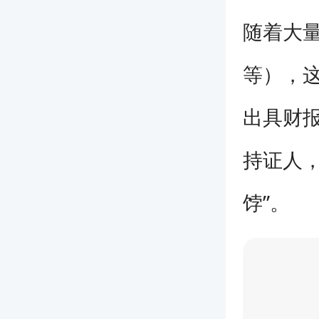
随着大
等），这
出具财报
持证人
饽”。