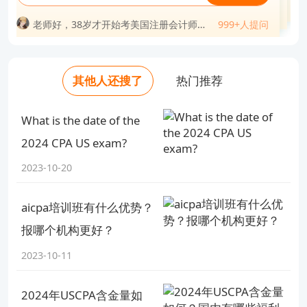
老师好，uacpa自学过的概率大吗？
999+人提问
老师好，考过美国注册会计师能干嘛？
不会太迟？
999+人提问
问
老师好，uscpa考了对移民留学有优势
老师好，美国注册会计师通过率是多少？
999+人提问
老师好，38岁才开始考美国注册会计师会
老师好，美国注会一共几科几年过？
999+人提问
老师好，考完美国注册会计师可以做什么
吗？
老师好，有了美国注册会计师证后好找工
不会太迟？
老师好，美国注册会计师考试科目几年考
老师好，uscpa考下来大概费用多少？
工作？
老师好，美国注册会计师通过率是多少？
作吗？
老师好，uscpa美国注册会计师年薪一般
完？
老师好，考出美国注册会计师的难度相当
老师好，uscpa工资一般是多少钱？
老师好，uscpa证书一年挣多少钱？
多少？
于考进什么大学？
老师好，有了美国注册会计师证后好找工
老师好，美国注会考试怎样备考（越详细
老师好，美国注册会计师工资待遇如何？
其他人还搜了
热门推荐
老师好，uscpa如果不去考会怎么样？
老师好，美国注册会计师能干什么工作？
作吗？
越好）？
老师好，考出美国注册会计师的难度相当
老师好，35岁考美国注册会计师有意义
老师好，美国注册会计师难度有多大？
于考进什么大学？
吗？
What is the date of the
老师好，美国注会考试怎样备考（越详细
越好）？
2024 CPA US exam?
2023-10-20
aicpa培训班有什么优势？
报哪个机构更好？
2023-10-11
2024年USCPA含金量如