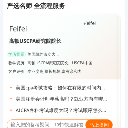
严选名师 全流程服务
Feifei
Zhou
Jin
Lai
Feifei
高顿USCPA研究院院长
高顿USCPA明星讲师
高顿USCPA明星讲师
高顿USCPA研究院人气讲师
高顿USCPA研究院院长
学历背景
美国纽约市立大学
学历背景
管理学博士
学历背景
加拿大英属哥伦比
学历背景
美国德州A&M大学
学历背景
美国纽约市立大学
会计本科&硕士
亚大学会计硕士
教学资历
高顿USCPA研究院院长、USCPA中国校
会计硕士
教学资历
南京审计大学审计硕士研究生导师、现
会计本科&硕士
教学资历
美国注册会计师、纳斯达克上市企业
教学资历
USCPA&CMA双证持证人、国内USCPA
教学资历
高顿USCPA研究院院长、USCPA中国校
友会副会长、高顿考前冲刺营人气教
任南京审计大学内审计教育项目主任、
CFO、十多年北美学习及工作经验，是
考试满分记录保持者，现任Deloitte事务
友会副会长、高顿考前冲刺营人气教
客户评价
专业度高,擅长规划,富有亲和力
客户评价
教学严谨，思路清晰，细心负责
客户评价
课程讲授幽默风趣，深入浅出，引人入
客户评价
通俗易懂，逻辑分析力强,对考点把握十
客户评价
专业度高,擅长规划,富有亲和力
练、1对1考前辅导教练
10年以上教学研究经验
高顿知名讲师
所高级税务，是高顿知名讲师
练、1对1考前辅导教练
胜
分精准
美国cpa考试攻略：如何在有限的时间内完
uscpa证书有用吗？在国内的发展前景如
2024年USCPA大改革：该如何制定备考计
美国CPA考试难度大不大？掌握这些备考技
美国cpa考试攻略：如何在有限的时间内完
成备考？
何？
美国注册会计师年薪高吗？就业方向有哪
划？
巧提高通过率！
考了aicpa对移民有用吗？就业前景如何？
成备考？
考aicpa需要哪些条件？考试重点是什么？
AICPA报名流程是怎样的？一分钟带你全面
美国注册会计师年薪高吗？就业方向有哪
些？
AICPA各科考试难度大吗？考试顺序怎么排
uscpa考试考了多少分及格？成绩有效期多
了解
AICPA持证人的前景如何？年薪有多高？
些？
2024年美国CPA考试蓝图正式发布：点击
AICPA各科考试难度大吗？考试顺序怎么排
比较好？
长？
马上提问
了解详情！
马上提问
比较好？
马上提问
马上提问
马上提问
老师好，38岁才开始考美国注册会计师会
999+人提问