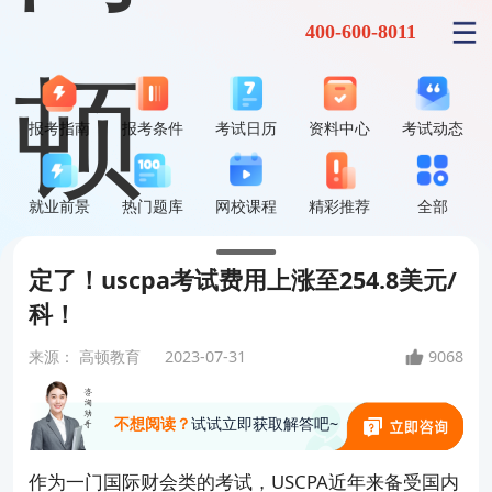
400-600-8011
报考指南
报考条件
考试日历
资料中心
考试动态
就业前景
热门题库
网校课程
精彩推荐
全部
定了！uscpa考试费用上涨至254.8美元/
科！
来源：
高顿教育
2023-07-31
9068
不想阅读？
试试立即获取解答吧~
作为一门国际财会类的考试，USCPA近年来备受国内