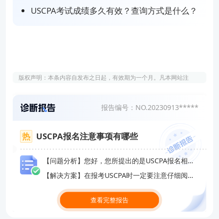
USCPA考试成绩多久有效？查询方式是什么？
版权声明：本条内容自发布之日起，有效期为一个月。凡本网站注
明“来源高顿教育”或“来源高顿网校”或“来源高顿”的所有作品，均为本
网站合法拥有版权的作品，未经本网站授权，任何媒体、网站、个人
报告编号：NO.20230913*****
不得转载、链接、转帖或以其他方式使用。 经本网站合法授权的，应
在授权范围内使用，且使用时必须注明“来源高顿教育”或“来源高顿网
校”或“来源高顿”，并不得对作品中出现的“高顿”字样进行删减、替换
USCPA报名注意事项有哪些
等。违反上述声明者，本网站将依法追究其法律责任。 本网站的部分
资料转载自互联网，均尽力标明作者和出处。本网站转载的目的在于
【问题分析】您好，您所提出的是USCPA报名相关的问题
传递更多信息，并不意味着赞同其观点或证实其描述，本网站不对其
【解决方案】在报考USCPA时一定要注意仔细阅读官方网站中的考试报名通知和相关规定，确保自己符合报考条件并按照规定的程序和步骤进行报名和缴费。
真实性负责。 如您认为本网站刊载作品涉及版权等问题，请与本网站
联系(邮箱fawu@gaodun.com，电话：021-31587497)，本网站核实
查看完整报告
确认后会尽快予以处理。