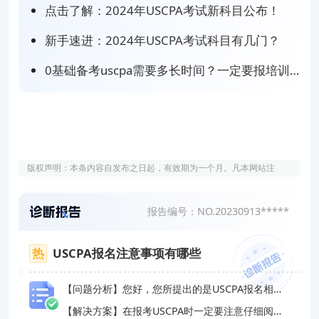
点击了解：2024年USCPA考试新科目公布！
新手速进：2024年USCPA考试科目有几门？
0基础备考uscpa需要多长时间？一定要报培训班吗？
版权声明：本条内容自发布之日起，有效期为一个月。凡本网站注
明“来源高顿教育”或“来源高顿网校”或“来源高顿”的所有作品，均为本
网站合法拥有版权的作品，未经本网站授权，任何媒体、网站、个人
报告编号：NO.20230913*****
不得转载、链接、转帖或以其他方式使用。 经本网站合法授权的，应
在授权范围内使用，且使用时必须注明“来源高顿教育”或“来源高顿网
校”或“来源高顿”，并不得对作品中出现的“高顿”字样进行删减、替换
USCPA报名注意事项有哪些
等。违反上述声明者，本网站将依法追究其法律责任。 本网站的部分
资料转载自互联网，均尽力标明作者和出处。本网站转载的目的在于
【问题分析】您好，您所提出的是USCPA报名相关的问题
传递更多信息，并不意味着赞同其观点或证实其描述，本网站不对其
【解决方案】在报考USCPA时一定要注意仔细阅读官方网站中的考试报名通知和相关规定，确保自己符合报考条件并按照规定的程序和步骤进行报名和缴费。
真实性负责。 如您认为本网站刊载作品涉及版权等问题，请与本网站