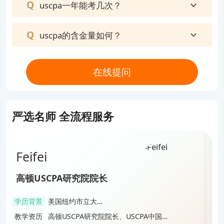
uscpa一年能考几次？
uscpa的含金量如何？
在线提问
严选名师 全流程服务
Feifei
Zhou
Jin
Lai
Feifei
高顿USCPA研究院院长
高顿USCPA明星讲师
高顿USCPA明星讲师
高顿USCPA研究院人气讲师
高顿USCPA研究院院长
学历背景
美国纽约市立大学
学历背景
管理学博士
学历背景
加拿大英属哥伦比
学历背景
美国德州A&M大学
学历背景
美国纽约市立大学
会计本科&硕士
亚大学会计硕士
教学资历
高顿USCPA研究院院长、USCPA中国校
会计硕士
教学资历
南京审计大学审计硕士研究生导师、现
会计本科&硕士
教学资历
美国注册会计师、纳斯达克上市企业
教学资历
USCPA&CMA双证持证人、国内USCPA
教学资历
高顿USCPA研究院院长、USCPA中国校