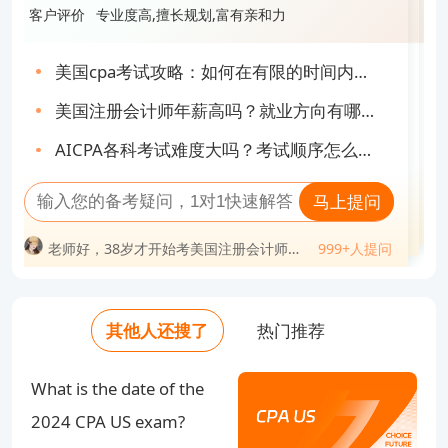
友会副会长、高顿考前冲刺营人气教
任南京审计大学内审计教育项目主任、
CFO、十多年北美学习及工作经验，是
考试满分记录保持者，现任Deloitte事务
友会副会长、高顿考前冲刺营人气教
客户评价
专业度高,擅长规划,富有亲和力
客户评价
教学严谨，思路清晰，细心负责
客户评价
课程讲授幽默风趣，深入浅出，引人入
客户评价
通俗易懂，逻辑分析力强,对考点把握十
客户评价
专业度高,擅长规划,富有亲和力
练、1对1考前辅导教练
10年以上教学研究经验
高顿知名讲师
所高级税务，是高顿知名讲师
练、1对1考前辅导教练
胜
分精准
美国cpa考试攻略：如何在有限的时间内完
uscpa证书有用吗？在国内的发展前景如
2024年USCPA大改革：该如何制定备考计
美国CPA考试难度大不大？掌握这些备考技
美国cpa考试攻略：如何在有限的时间内完
成备考？
何？
美国注册会计师年薪高吗？就业方向有哪
划？
巧提高通过率！
考了aicpa对移民有用吗？就业前景如何？
成备考？
考aicpa需要哪些条件？考试重点是什么？
AICPA报名流程是怎样的？一分钟带你全面
美国注册会计师年薪高吗？就业方向有哪
些？
AICPA各科考试难度大吗？考试顺序怎么排
uscpa考试考了多少分及格？成绩有效期多
了解
AICPA持证人的前景如何？年薪有多高？
些？
2024年美国CPA考试蓝图正式发布：点击
AICPA各科考试难度大吗？考试顺序怎么排
比较好？
长？
马上提问
了解详情！
马上提问
比较好？
马上提问
马上提问
老师好，38岁才开始考美国注册会计师会
马上提问
老师好，uacpa自学过的概率大吗？
999+人提问
老师好，考过美国注册会计师能干嘛？
不会太迟？
999+人提问
老师好，uscpa考了对移民留学有优势
老师好，美国注册会计师通过率是多少？
999+人提问
老师好，38岁才开始考美国注册会计师会
问
老师好，美国注会一共几科几年过？
999+人提问
吗？
老师好，考完美国注册会计师可以做什么
999+人提问
老师好，有了美国注册会计师证后好找工
不会太迟？
老师好，美国注册会计师考试科目几年考
老师好，uscpa考下来大概费用多少？
老师好，美国注册会计师通过率是多少？
工作？
作吗？
老师好，uscpa美国注册会计师年薪一般
完？
老师好，考出美国注册会计师的难度相当
老师好，uscpa工资一般是多少钱？
老师好，uscpa证书一年挣多少钱？
多少？
于考进什么大学？
老师好，有了美国注册会计师证后好找工
老师好，美国注册会计师工资待遇如何？
老师好，美国注会考试怎样备考（越详细
其他人还搜了
热门推荐
老师好，uscpa如果不去考会怎么样？
老师好，美国注册会计师能干什么工作？
作吗？
越好）？
老师好，考出美国注册会计师的难度相当
老师好，35岁考美国注册会计师有意义
老师好，美国注册会计师难度有多大？
于考进什么大学？
吗？
老师好，美国注会考试怎样备考（越详细
What is the date of the
越好）？
2024 CPA US exam?