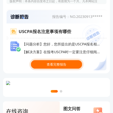
版权声明：本条内容自发布之日起，有效期为一个月。凡本网站注
明“来源高顿教育”或“来源高顿网校”或“来源高顿”的所有作品，均为本
网站合法拥有版权的作品，未经本网站授权，任何媒体、网站、个人
报告编号：NO.20230913*****
不得转载、链接、转帖或以其他方式使用。 经本网站合法授权的，应
在授权范围内使用，且使用时必须注明“来源高顿教育”或“来源高顿网
校”或“来源高顿”，并不得对作品中出现的“高顿”字样进行删减、替换
USCPA报名注意事项有哪些
等。违反上述声明者，本网站将依法追究其法律责任。 本网站的部分
资料转载自互联网，均尽力标明作者和出处。本网站转载的目的在于
【问题分析】您好，您所提出的是USCPA报名相关的问题
传递更多信息，并不意味着赞同其观点或证实其描述，本网站不对其
【解决方案】在报考USCPA时一定要注意仔细阅读官方网站中的考试报名通知和相关规定，确保自己符合报考条件并按照规定的程序和步骤进行报名和缴费。
真实性负责。 如您认为本网站刊载作品涉及版权等问题，请与本网站
联系(邮箱fawu@gaodun.com，电话：021-31587497)，本网站核实
查看完整报告
确认后会尽快予以处理。
图文问答
在线咨询