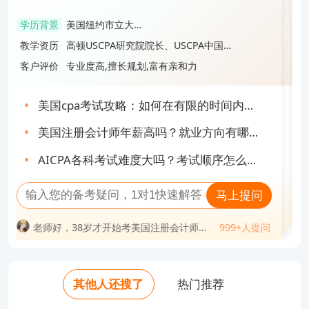
高顿USCPA明星讲师
高顿USCPA研究院人气讲师
高顿USCPA研究院院长
学历背景
美国纽约市立大学
学历背景
管理学博士
学历背景
加拿大英属哥伦比
学历背景
美国德州A&M大学
学历背景
美国纽约市立大学
会计本科&硕士
亚大学会计硕士
教学资历
高顿USCPA研究院院长、USCPA中国校
会计硕士
教学资历
南京审计大学审计硕士研究生导师、现
会计本科&硕士
教学资历
美国注册会计师、纳斯达克上市企业
教学资历
USCPA&CMA双证持证人、国内USCPA
教学资历
高顿USCPA研究院院长、USCPA中国校
友会副会长、高顿考前冲刺营人气教
任南京审计大学内审计教育项目主任、
CFO、十多年北美学习及工作经验，是
考试满分记录保持者，现任Deloitte事务
友会副会长、高顿考前冲刺营人气教
客户评价
专业度高,擅长规划,富有亲和力
客户评价
教学严谨，思路清晰，细心负责
客户评价
课程讲授幽默风趣，深入浅出，引人入
客户评价
通俗易懂，逻辑分析力强,对考点把握十
客户评价
专业度高,擅长规划,富有亲和力
练、1对1考前辅导教练
10年以上教学研究经验
高顿知名讲师
所高级税务，是高顿知名讲师
练、1对1考前辅导教练
胜
分精准
美国cpa考试攻略：如何在有限的时间内完
uscpa证书有用吗？在国内的发展前景如
2024年USCPA大改革：该如何制定备考计
美国CPA考试难度大不大？掌握这些备考技
美国cpa考试攻略：如何在有限的时间内完
成备考？
何？
美国注册会计师年薪高吗？就业方向有哪
划？
巧提高通过率！
考了aicpa对移民有用吗？就业前景如何？
成备考？
考aicpa需要哪些条件？考试重点是什么？
AICPA报名流程是怎样的？一分钟带你全面
美国注册会计师年薪高吗？就业方向有哪
些？
AICPA各科考试难度大吗？考试顺序怎么排
uscpa考试考了多少分及格？成绩有效期多
了解
AICPA持证人的前景如何？年薪有多高？
些？
2024年美国CPA考试蓝图正式发布：点击
AICPA各科考试难度大吗？考试顺序怎么排
比较好？
长？
马上提问
了解详情！
马上提问
比较好？
马上提问
马上提问
马上提问
老师好，38岁才开始考美国注册会计师会
999+人提问
老师好，uacpa自学过的概率大吗？
999+人提问
老师好，考过美国注册会计师能干嘛？
不会太迟？
999+人提问
问
老师好，uscpa考了对移民留学有优势
老师好，美国注册会计师通过率是多少？
999+人提问
老师好，38岁才开始考美国注册会计师会
老师好，美国注会一共几科几年过？
999+人提问
老师好，考完美国注册会计师可以做什么
吗？
老师好，有了美国注册会计师证后好找工
不会太迟？
老师好，美国注册会计师考试科目几年考
老师好，uscpa考下来大概费用多少？
工作？
老师好，美国注册会计师通过率是多少？
作吗？
老师好，uscpa美国注册会计师年薪一般
完？
老师好，考出美国注册会计师的难度相当
老师好，uscpa工资一般是多少钱？
老师好，uscpa证书一年挣多少钱？
多少？
于考进什么大学？
老师好，有了美国注册会计师证后好找工
老师好，美国注会考试怎样备考（越详细
老师好，美国注册会计师工资待遇如何？
其他人还搜了
热门推荐
老师好，uscpa如果不去考会怎么样？
老师好，美国注册会计师能干什么工作？
作吗？
越好）？
老师好，考出美国注册会计师的难度相当
老师好，35岁考美国注册会计师有意义