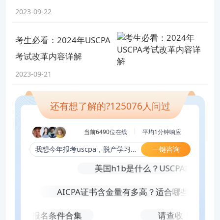
2023-09-22
考生必看：2024年USCPA
考试改革内容详解
2023-09-21
还有想了解的?
125076
人问过
当前6490
位在线
平均
1
分钟响应
一键咨询
我想今年报考uscpa，脱产学习，先考哪科合适？
考？
美国h1b是什么？USCPA能帮助获
AICPA证书含金量有多高？适合哪些人报考？
常见报考州报名条件合集
请查收！佛蒙特州